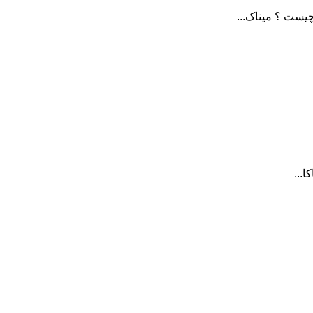
یست ؟ میناک...
...