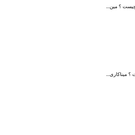
یست ؟ مین...
 میناکاری...