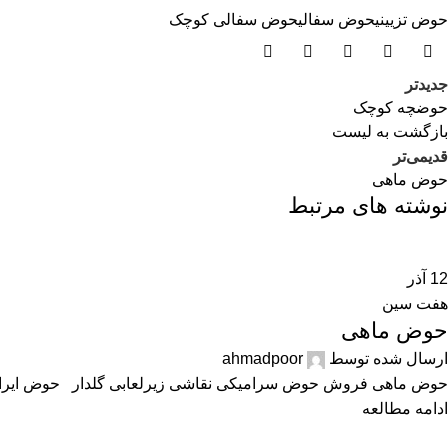
حوض تزیینی
حوض سفالی
حوض سفالی کوچک
جدیدتر
حوضچه کوچک
بازگشت بە لیست
قدیمی‌تر
حوض ماهی
نوشته های مرتبط
12
آذر
هفت سین
حوض ماهی
ارسال شده توسط
ahmadpoor
حوض ماهی فروش حوض سرامیکی نقاشی زیرلعابی گلدار حوض ایرانی 
ادامه مطالعه