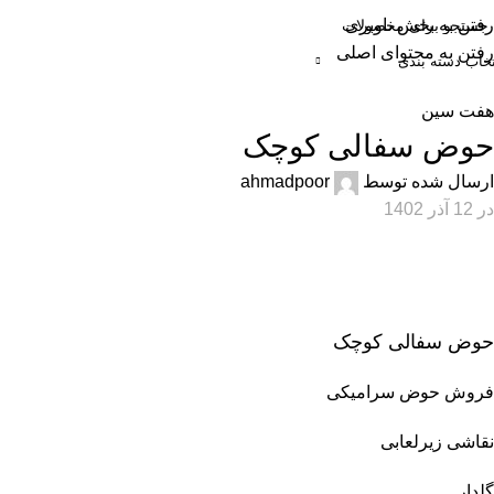
رفتن به بخش ناوبری
رفتن به محتوای اصلی
تخاب دسته بندی
حه اصلی
فروشگاه
دسته بندی محصولات
سبد خرید
حساب کاربری
هفت سین
حوض سفالی کوچک
ارسال شده توسط
ahmadpoor
در 12 آذر 1402
حوض سفالی کوچک
فروش حوض سرامیکی
نقاشی زیرلعابی
گلدار