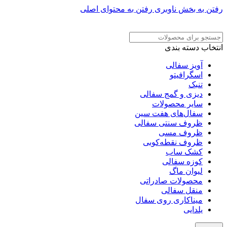
رفتن به بخش ناوبری
رفتن به محتوای اصلی
ADD ANYTHING HERE OR JUST REMOVE IT…
انتخاب دسته بندی
آویز سفالی
اسگرافیتو
تنبک
دیزی و گمج سفالی
سایر محصولات
سفال‌های هفت‌ سین
ظروف سنتی سفالی
ظروف مسی
ظروف نقطه‌کوبی
کشک ساب
کوزه سفالی
لیوان ماگ
محصولات صادراتی
منقل سفالی
میناکاری روی سفال
یلدایی