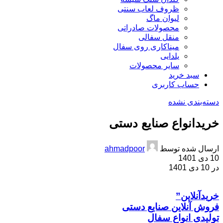
ظروف لعاب سنتی
لیوان ماگ
محصولات صادراتی
منقل سفالی
میناکاری روی سفال
یلدایی
سایر محصولات
سبد خرید
حساب کاربری
دسته‌بندی نشده
خریدانواع صنایع دستی
ارسال شده توسط
ahmadpoor
10 دی 1401
در 10 دی 1401
خریدآنلاین”
فروش آنلاین صنایع دستی
تولیدی انواع سفال