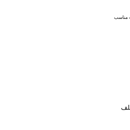
ت مناسب
لف