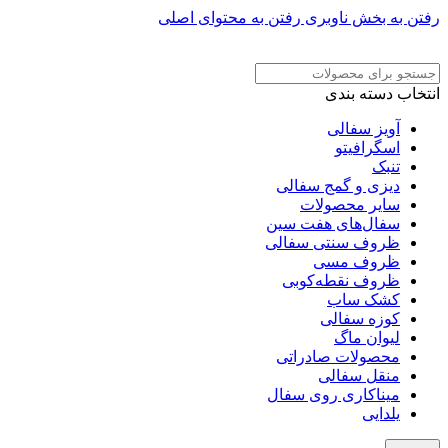
رفتن به بخش ناوبری
رفتن به محتوای اصلی
ADD ANYTHING HERE OR JUST REMOVE IT…
انتخاب دسته بندی
آویز سفالی
اسگرافیتو
تنبک
دیزی و گمج سفالی
سایر محصولات
سفال‌های هفت‌ سین
ظروف سنتی سفالی
ظروف مسی
ظروف نقطه‌کوبی
کشک ساب
کوزه سفالی
لیوان ماگ
محصولات صادراتی
منقل سفالی
میناکاری روی سفال
یلدایی