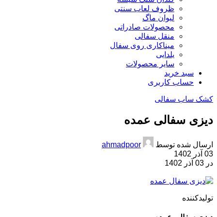
ظروف لعاب سنتی
لیوان ماگ
محصولات صادراتی
منقل سفالی
میناکاری روی سفال
یلدایی
سایر محصولات
سبد خرید
حساب کاربری
کشک ساب سفالی
دیزی سفالی عمده
ارسال شده توسط
ahmadpoor
03 آذر 1402
در 03 آذر 1402
تولیدکننده