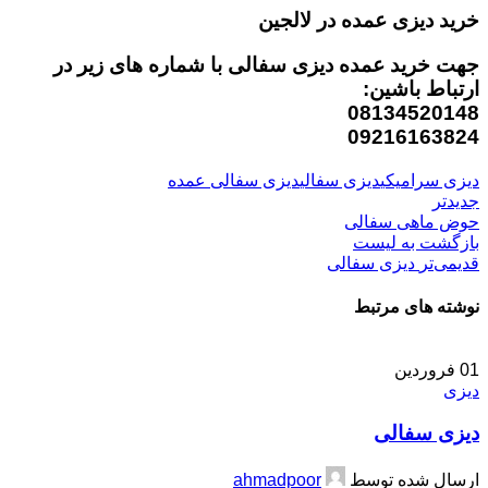
خرید دیزی عمده در لالجین
جهت خرید عمده دیزی سفالی با شماره های زیر در
ارتباط باشین:
08134520148
09216163824
دیزی سرامیکی
دیزی سفالی
دیزی سفالی عمده
جدیدتر
حوض ماهی سفالی
بازگشت بە لیست
قدیمی‌تر
دیزی سفالی
نوشته های مرتبط
01
فروردین
دیزی
دیزی سفالی
ارسال شده توسط
ahmadpoor