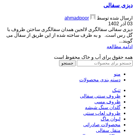
دیزی سفالی
ارسال شده توسط
ahmadpoor
03 آذر 1402
دیزی سفالی سفالگری لالجین همدان سفالگری ساختن ظروف با
گل رس است. و به ظرف ساخته شده از این طریق از سفال می
گویند...
ادامه مطالعه
همه حقوق برای آب و خاک محفوظ است
جستجو
منو
دسته بندی محصولات
تنبک
ظروف سنتی سفالی
ظروف مسی
گلدان سنگ شیشه
ظروف لعاب سنتی
لیوان ماگ
محصولات صادراتی
منقل سفالی