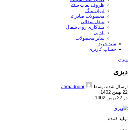
ظروف لعاب سنتی
لیوان ماگ
محصولات صادراتی
منقل سفالی
میناکاری روی سفال
یلدایی
سایر محصولات
سبد خرید
حساب کاربری
دیزی
دیزی
ارسال شده توسط
ahmadpoor
22 بهمن 1402
در 22 بهمن 1402
تولید کننده