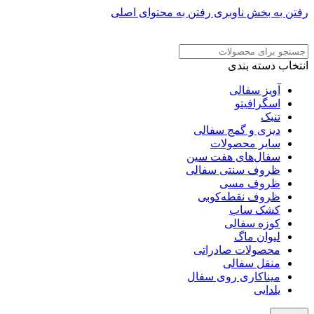
رفتن به بخش ناوبری
رفتن به محتوای اصلی
ADD ANYTHING HERE OR JUST REMOVE IT…
انتخاب دسته بندی
آویز سفالی
اسگرافیتو
تنبک
دیزی و گمج سفالی
سایر محصولات
سفال‌های هفت‌ سین
ظروف سنتی سفالی
ظروف مسی
ظروف نقطه‌کوبی
کشک ساب
کوزه سفالی
لیوان ماگ
محصولات صادراتی
منقل سفالی
میناکاری روی سفال
یلدایی