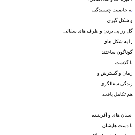
ب
ه خاصیت چسبندگی
و شکل گیری
گل رز پی بردن و ظرف های سفالی
را به شکل های
گوناگون ساختند.
با گذشت
زمان و گسترش و
زندگی سفالگری
هم تکامل یافت.
انسان های و آفریننده
با دست هایشان