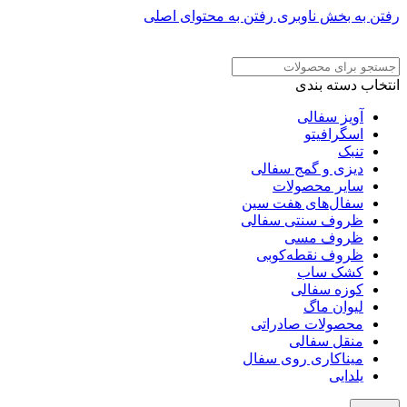
رفتن به بخش ناوبری
رفتن به محتوای اصلی
ADD ANYTHING HERE OR JUST REMOVE IT…
انتخاب دسته بندی
آویز سفالی
اسگرافیتو
تنبک
دیزی و گمج سفالی
سایر محصولات
سفال‌های هفت‌ سین
ظروف سنتی سفالی
ظروف مسی
ظروف نقطه‌کوبی
کشک ساب
کوزه سفالی
لیوان ماگ
محصولات صادراتی
منقل سفالی
میناکاری روی سفال
یلدایی