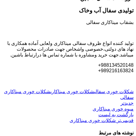
تولیدی سفال آب وخاک
بشقاب میناکاری سفالی
تولید کننده انواع ظروف سفالی میناکاری ولعابی آماده همکاری با
نهاد های دولتی،خصوصی واشخاص جهت صادرات محصولات
میباشد.جهت خرید ومشاوره با شماره تماس ها درارتباط باشین.
988134520148+
989216163824+
شکلات خوری سفالی
شکلات خوری میناکاری
شکلات خوری میناکاری
سفالی
جدیدتر
میوه خوری میناکاری
بازگشت بە لیست
قدیمی‌تر
شکلات خوری میناکاری
نوشته های مرتبط