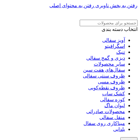
رفتن به بخش ناوبری
رفتن به محتوای اصلی
ADD ANYTHING HERE OR JUST REMOVE IT…
انتخاب دسته بندی
آویز سفالی
اسگرافیتو
تنبک
دیزی و گمج سفالی
سایر محصولات
سفال‌های هفت‌ سین
ظروف سنتی سفالی
ظروف مسی
ظروف نقطه‌کوبی
کشک ساب
کوزه سفالی
لیوان ماگ
محصولات صادراتی
منقل سفالی
میناکاری روی سفال
یلدایی