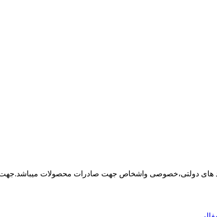
 نهاد های دولتی،خصوصی واشخاص جهت صادرات محصولات میباشد.جهت خ
فالی