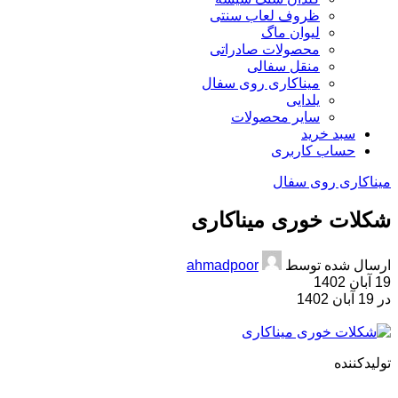
ظروف لعاب سنتی
لیوان ماگ
محصولات صادراتی
منقل سفالی
میناکاری روی سفال
یلدایی
سایر محصولات
سبد خرید
حساب کاربری
میناکاری روی سفال
شکلات خوری میناکاری
ارسال شده توسط
ahmadpoor
19 آبان 1402
در 19 آبان 1402
تولیدکننده