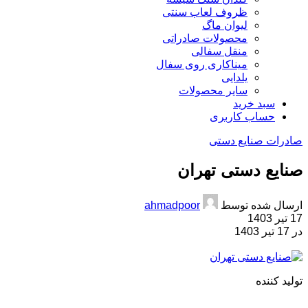
ظروف لعاب سنتی
لیوان ماگ
محصولات صادراتی
منقل سفالی
میناکاری روی سفال
یلدایی
سایر محصولات
سبد خرید
حساب کاربری
صادرات صنایع دستی
صنایع دستی تهران
ارسال شده توسط
ahmadpoor
17 تیر 1403
در 17 تیر 1403
تولید کننده