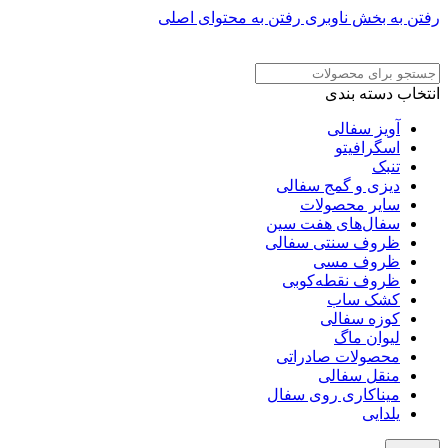
رفتن به بخش ناوبری
رفتن به محتوای اصلی
ADD ANYTHING HERE OR JUST REMOVE IT…
انتخاب دسته بندی
آویز سفالی
اسگرافیتو
تنبک
دیزی و گمج سفالی
سایر محصولات
سفال‌های هفت‌ سین
ظروف سنتی سفالی
ظروف مسی
ظروف نقطه‌کوبی
کشک ساب
کوزه سفالی
لیوان ماگ
محصولات صادراتی
منقل سفالی
میناکاری روی سفال
یلدایی