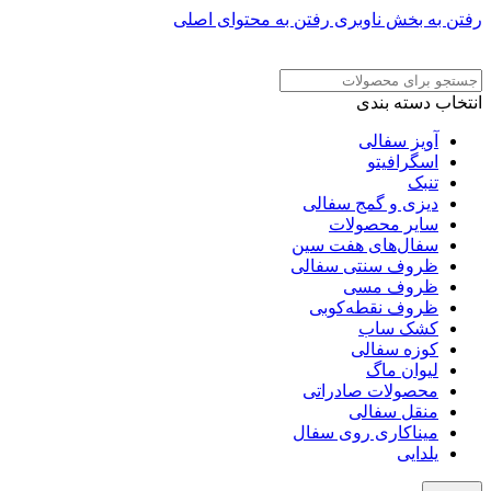
رفتن به بخش ناوبری
رفتن به محتوای اصلی
ADD ANYTHING HERE OR JUST REMOVE IT…
انتخاب دسته بندی
آویز سفالی
اسگرافیتو
تنبک
دیزی و گمج سفالی
سایر محصولات
سفال‌های هفت‌ سین
ظروف سنتی سفالی
ظروف مسی
ظروف نقطه‌کوبی
کشک ساب
کوزه سفالی
لیوان ماگ
محصولات صادراتی
منقل سفالی
میناکاری روی سفال
یلدایی