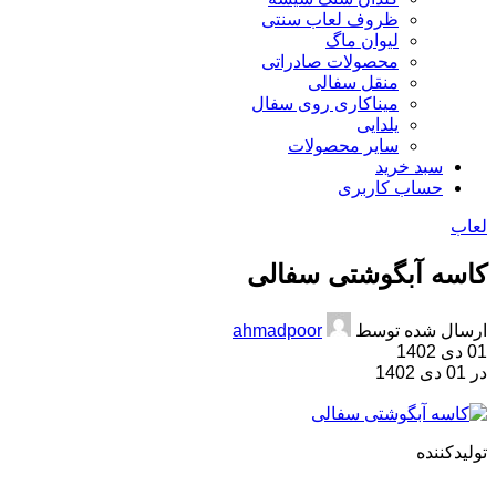
ظروف لعاب سنتی
لیوان ماگ
محصولات صادراتی
منقل سفالی
میناکاری روی سفال
یلدایی
سایر محصولات
سبد خرید
حساب کاربری
لعاب
کاسه آبگوشتی سفالی
ارسال شده توسط
ahmadpoor
01 دی 1402
در 01 دی 1402
تولیدکننده