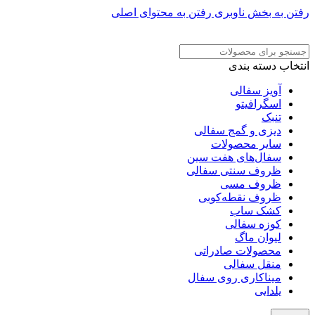
رفتن به بخش ناوبری
رفتن به محتوای اصلی
ADD ANYTHING HERE OR JUST REMOVE IT…
انتخاب دسته بندی
آویز سفالی
اسگرافیتو
تنبک
دیزی و گمج سفالی
سایر محصولات
سفال‌های هفت‌ سین
ظروف سنتی سفالی
ظروف مسی
ظروف نقطه‌کوبی
کشک ساب
کوزه سفالی
لیوان ماگ
محصولات صادراتی
منقل سفالی
میناکاری روی سفال
یلدایی