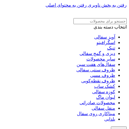
رفتن به بخش ناوبری
رفتن به محتوای اصلی
ADD ANYTHING HERE OR JUST REMOVE IT…
انتخاب دسته بندی
آویز سفالی
اسگرافیتو
تنبک
دیزی و گمج سفالی
سایر محصولات
سفال‌های هفت‌ سین
ظروف سنتی سفالی
ظروف مسی
ظروف نقطه‌کوبی
کشک ساب
کوزه سفالی
لیوان ماگ
محصولات صادراتی
منقل سفالی
میناکاری روی سفال
یلدایی