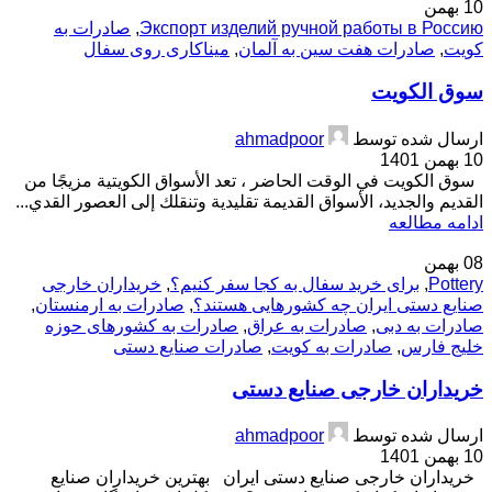
10
بهمن
Экспорт изделий ручной работы в Россию
,
صادرات به
کویت
,
صادرات هفت سین به آلمان
,
میناکاری روی سفال
سوق الكويت
ارسال شده توسط
ahmadpoor
10 بهمن 1401
سوق الكويت في الوقت الحاضر ، تعد الأسواق الكويتية مزيجًا من
القديم والجديد، الأسواق القديمة تقليدية وتنقلك إلى العصور القدي...
ادامه مطالعه
08
بهمن
Pottery
,
برای خرید سفال به کجا سفر کنیم؟
,
خریداران خارجی
صنایع دستی ایران چه کشورهایی هستند؟
,
صادرات به ارمنستان
,
صادرات به دبی
,
صادرات به عراق
,
صادرات به کشورهای حوزه
خلیج فارس
,
صادرات به کویت
,
صادرات صنایع دستی
خریداران خارجی صنایع دستی
ارسال شده توسط
ahmadpoor
10 بهمن 1401
خریداران خارجی صنایع دستی ایران بهترین خریداران صنایع