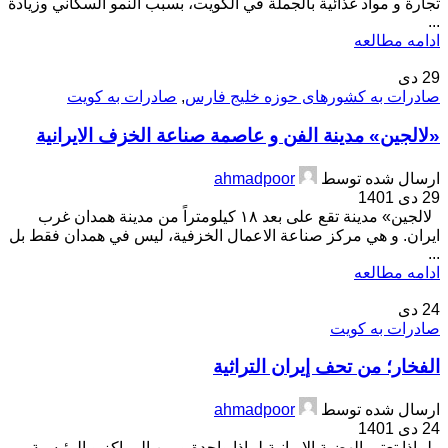
تجارة و مواد غذائية بالجملة في الكويت، بسبب النمو السكاني وزيادة
...
ادامه مطالعه
29
دی
صادرات به کشورهای حوزه خلیج فارس
,
صادرات به کویت
«لالجين» مدينة الفن و عاصمة صناعة الخزف الايرانية
ارسال شده توسط
ahmadpoor
29 دی 1401
لالجين» مدينة تقع على بعد ۱۸ كيلومتراً من مدينة همدان غرب
ايران. و هي مركز صناعة الاعمال الخزفية، ليس في همدان فقط بل
...
ادامه مطالعه
24
دی
صادرات به کویت
الفخار؛ من تحف إيران التراثية
ارسال شده توسط
ahmadpoor
24 دی 1401
لماذا تعتبر الهضبة الإيرانية لماذا واحدة و من المراكز و الرئيسية