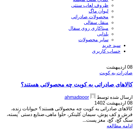
ظروف لعاب سنتی
لیوان ماگ
محصولات صادراتی
منقل سفالی
میناکاری روی سفال
یلدایی
سایر محصولات
سبد خرید
حساب کاربری
08
اردیبهشت
صادرات به کویت
کالاهای صادراتی به کویت چه محصولاتی هستند؟
ارسال شده توسط
ahmadpoor
08 اردیبهشت 1402
کالاهای صادراتی به کویت چه محصولاتی هستند؟ حیوانات زنده،
فرش و کف پوش، سیمان کلینکر، حلوا ماهی،ضنایع دستی "پسته،
سنگ گچ، گچ، مغز پست...
ادامه مطالعه