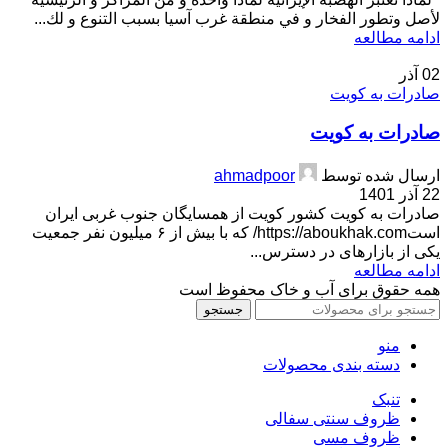
لأصل وتطور الفخار و في منطقة غرب آسيا بسبب التنوع و لك...
ادامه مطالعه
02
آذر
صادرات به کویت
صادرات به کویت
ارسال شده توسط
ahmadpoor
22 آذر 1401
صادرات به کویت کشور کویت از همسایگان جنوب غربی ایران
استhttps://aboukhak.com/ که با بیش از ۶ میلیون نفر جمعیت
یکی از بازارهای در دسترس...
ادامه مطالعه
همه حقوق برای آب و خاک محفوظ است
جستجو
منو
دسته بندی محصولات
تنبک
ظروف سنتی سفالی
ظروف مسی