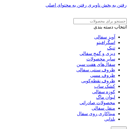
رفتن به بخش ناوبری
رفتن به محتوای اصلی
ADD ANYTHING HERE OR JUST REMOVE IT…
انتخاب دسته بندی
آویز سفالی
اسگرافیتو
تنبک
دیزی و گمج سفالی
سایر محصولات
سفال‌های هفت‌ سین
ظروف سنتی سفالی
ظروف مسی
ظروف نقطه‌کوبی
کشک ساب
کوزه سفالی
لیوان ماگ
محصولات صادراتی
منقل سفالی
میناکاری روی سفال
یلدایی