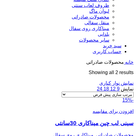
ظروف لعاب سنتی
لیوان ماگ
محصولات صادراتی
منقل سفالی
میناکاری روی سفال
یلدایی
سایر محصولات
سبد خرید
حساب کاربری
خانه
محصولات صادراتی
Showing all 2 results
نمایش نوار کناری
نمایش
9
12
18
24
-15%
افزودن برای مقایسه
سینی لب چین میناکاری 30سانتی
محصولات صادراتی
,
میناکاری روی سفال