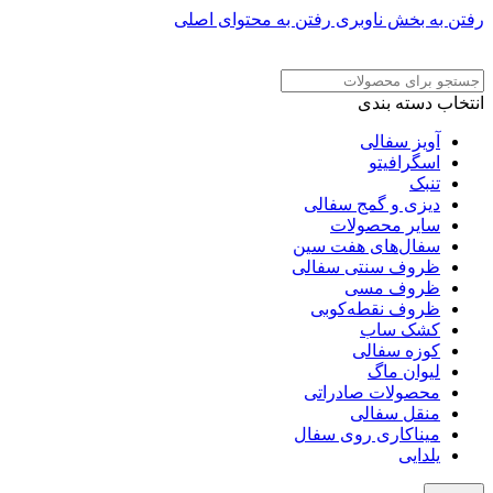
رفتن به بخش ناوبری
رفتن به محتوای اصلی
ADD ANYTHING HERE OR JUST REMOVE IT…
انتخاب دسته بندی
آویز سفالی
اسگرافیتو
تنبک
دیزی و گمج سفالی
سایر محصولات
سفال‌های هفت‌ سین
ظروف سنتی سفالی
ظروف مسی
ظروف نقطه‌کوبی
کشک ساب
کوزه سفالی
لیوان ماگ
محصولات صادراتی
منقل سفالی
میناکاری روی سفال
یلدایی