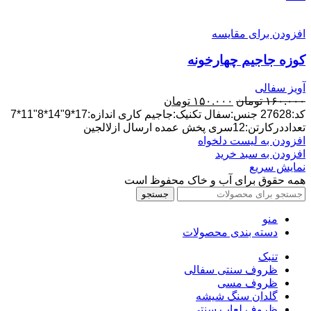
افزودن برای مقایسه
کوزه جاجیم چهارخونه
آویز سفالی
قیمت
قیمت
۱۶۰.۰۰۰
تومان
۱۵۰.۰۰۰
تومان
اصلی:
فعلی:
کد:27628 جنس:سفال تکنیک:جاجیم کاری اندازه:17*9"14*8"11*7
۱۶۰.۰۰۰ تومان
۱۵۰.۰۰۰ تومان.
تعداددرکارتن:12سری پخش عمده ارسال ازلالجین
بود.
افزودن به لیست دلخواه
افزودن به سبد خرید
نمایش سریع
همه حقوق برای آب و خاک محفوظ است
جستجو
منو
دسته بندی محصولات
تنبک
ظروف سنتی سفالی
ظروف مسی
گلدان سنگ شیشه
ظروف لعاب سنتی