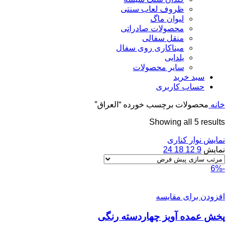
ظروف لعاب سنتی
لیوان ماگ
محصولات صادراتی
منقل سفالی
میناکاری روی سفال
یلدایی
سایر محصولات
سبد خرید
حساب کاربری
خانه
محصولات برچسب خورده “العراق”
Showing all 5 results
نمایش نوار کناری
نمایش
9
12
18
24
-6%
افزودن برای مقایسه
پخش عمده آویز چهاردسته رنگی