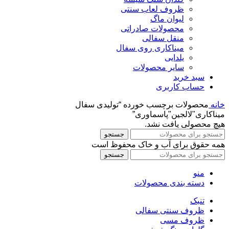
ظروف لعاب سنتی
لیوان ماگ
محصولات صادراتی
منقل سفالی
میناکاری روی سفال
یلدایی
سایر محصولات
سبد خرید
حساب کاربری
خانه
محصولات برچسب خورده “تولیدی سفال
میناکاری"لالجین"پاسماوری”
هیچ محصولی یافت نشد.
جستجو
همه حقوق برای آب و خاک محفوظ است
جستجو
منو
دسته بندی محصولات
تنبک
ظروف سنتی سفالی
ظروف مسی