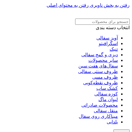
رفتن به بخش ناوبری
رفتن به محتوای اصلی
ADD ANYTHING HERE OR JUST REMOVE IT…
انتخاب دسته بندی
آویز سفالی
اسگرافیتو
تنبک
دیزی و گمج سفالی
سایر محصولات
سفال‌های هفت‌ سین
ظروف سنتی سفالی
ظروف مسی
ظروف نقطه‌کوبی
کشک ساب
کوزه سفالی
لیوان ماگ
محصولات صادراتی
منقل سفالی
میناکاری روی سفال
یلدایی