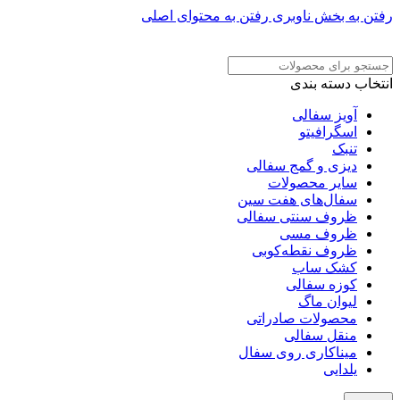
رفتن به بخش ناوبری
رفتن به محتوای اصلی
ADD ANYTHING HERE OR JUST REMOVE IT…
انتخاب دسته بندی
آویز سفالی
اسگرافیتو
تنبک
دیزی و گمج سفالی
سایر محصولات
سفال‌های هفت‌ سین
ظروف سنتی سفالی
ظروف مسی
ظروف نقطه‌کوبی
کشک ساب
کوزه سفالی
لیوان ماگ
محصولات صادراتی
منقل سفالی
میناکاری روی سفال
یلدایی