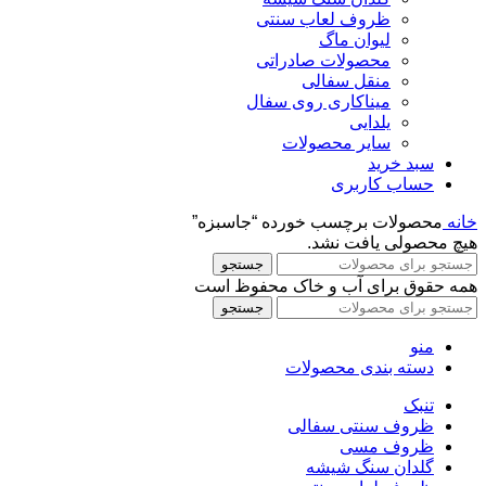
ظروف لعاب سنتی
لیوان ماگ
محصولات صادراتی
منقل سفالی
میناکاری روی سفال
یلدایی
سایر محصولات
سبد خرید
حساب کاربری
خانه
محصولات برچسب خورده “جاسبزه”
هیچ محصولی یافت نشد.
جستجو
همه حقوق برای آب و خاک محفوظ است
جستجو
منو
دسته بندی محصولات
تنبک
ظروف سنتی سفالی
ظروف مسی
گلدان سنگ شیشه