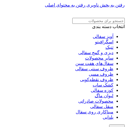
رفتن به بخش ناوبری
رفتن به محتوای اصلی
ADD ANYTHING HERE OR JUST REMOVE IT…
انتخاب دسته بندی
آویز سفالی
اسگرافیتو
تنبک
دیزی و گمج سفالی
سایر محصولات
سفال‌های هفت‌ سین
ظروف سنتی سفالی
ظروف مسی
ظروف نقطه‌کوبی
کشک ساب
کوزه سفالی
لیوان ماگ
محصولات صادراتی
منقل سفالی
میناکاری روی سفال
یلدایی