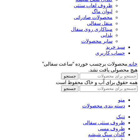
ظروف لعاب سنتی
لیوان ماگ
محصولات صادراتی
منقل سفالی
میناکاری روی سفال
یلدایی
سایر محصولات
سبد خرید
حساب کاربری
خانه
محصولات برچسب خورده “ساعت سفالی”
هیچ محصولی یافت نشد.
جستجو
همه حقوق برای آب و خاک محفوظ است
جستجو
منو
دسته بندی محصولات
تنبک
ظروف سنتی سفالی
ظروف مسی
گلدان سنگ شیشه