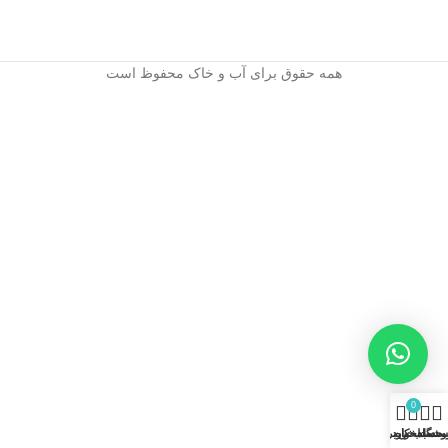
همه حقوق برای آب و خاک محفوظ است
0
وشگاه
ست دلخواه
سبد خرید
حساب کاربری من