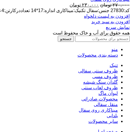
قیمت
قیمت
۲۷۰.۰۰۰
تومان
۲۳۰.۰۰۰
تومان
اصلی:
فعلی:
کد:27830 جنس:سفال تکنیک:میناکاری اندازه:17*14 تعداددرکارتن:4عدد پخش عمده ارسال ازلالجین
۲۷۰.۰۰۰ تومان
۲۳۰.۰۰۰ تومان.
افزودن به لیست دلخواه
بود.
افزودن به سبد خرید
نمایش سریع
همه حقوق برای آب و خاک محفوظ است
جستجو
منو
دسته بندی محصولات
تنبک
ظروف سنتی سفالی
ظروف مسی
گلدان سنگ شیشه
ظروف لعاب سنتی
لیوان ماگ
محصولات صادراتی
منقل سفالی
میناکاری روی سفال
یلدایی
سایر محصولات
صفحه اصلی