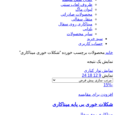
ظروف لعاب سنتی
لیوان ماگ
محصولات صادراتی
منقل سفالی
میناکاری روی سفال
یلدایی
سایر محصولات
سبد خرید
حساب کاربری
خانه
محصولات برچسب خورده “شکلات خوری میناکاری”
نمایش یک نتیجه
نمایش نوار کناری
نمایش
9
12
18
24
-15%
افزودن برای مقایسه
شکلات خوری بی پایه میناکاری
میناکاری روی سفال