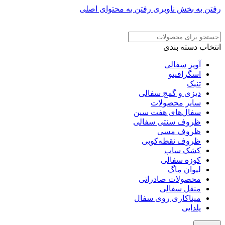
رفتن به بخش ناوبری
رفتن به محتوای اصلی
ADD ANYTHING HERE OR JUST REMOVE IT…
انتخاب دسته بندی
آویز سفالی
اسگرافیتو
تنبک
دیزی و گمج سفالی
سایر محصولات
سفال‌های هفت‌ سین
ظروف سنتی سفالی
ظروف مسی
ظروف نقطه‌کوبی
کشک ساب
کوزه سفالی
لیوان ماگ
محصولات صادراتی
منقل سفالی
میناکاری روی سفال
یلدایی