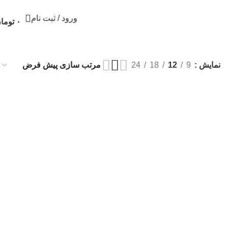
ورود / ثبت نام
۰
توما
نمایش
9
12
18
24