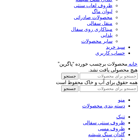
ظروف لعاب سنتی
لیوان ماگ
محصولات صادراتی
منقل سفالی
میناکاری روی سفال
یلدایی
سایر محصولات
سبد خرید
حساب کاربری
خانه
محصولات برچسب خورده “پاگرین”
هیچ محصولی یافت نشد.
جستجو
همه حقوق برای آب و خاک محفوظ است
جستجو
منو
دسته بندی محصولات
تنبک
ظروف سنتی سفالی
ظروف مسی
گلدان سنگ شیشه