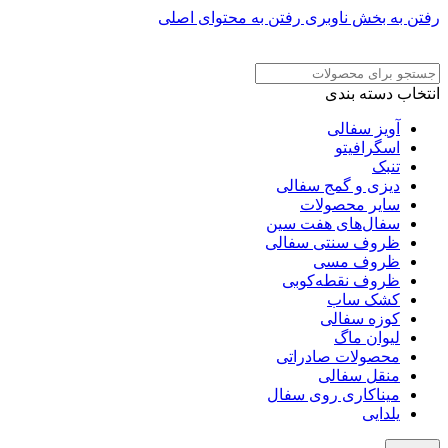
رفتن به بخش ناوبری
رفتن به محتوای اصلی
ADD ANYTHING HERE OR JUST REMOVE IT…
انتخاب دسته بندی
آویز سفالی
اسگرافیتو
تنبک
دیزی و گمج سفالی
سایر محصولات
سفال‌های هفت‌ سین
ظروف سنتی سفالی
ظروف مسی
ظروف نقطه‌کوبی
کشک ساب
کوزه سفالی
لیوان ماگ
محصولات صادراتی
منقل سفالی
میناکاری روی سفال
یلدایی