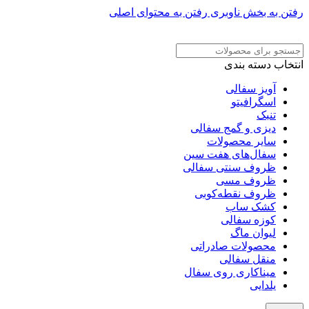
رفتن به بخش ناوبری
رفتن به محتوای اصلی
ADD ANYTHING HERE OR JUST REMOVE IT…
انتخاب دسته بندی
آویز سفالی
اسگرافیتو
تنبک
دیزی و گمج سفالی
سایر محصولات
سفال‌های هفت‌ سین
ظروف سنتی سفالی
ظروف مسی
ظروف نقطه‌کوبی
کشک ساب
کوزه سفالی
لیوان ماگ
محصولات صادراتی
منقل سفالی
میناکاری روی سفال
یلدایی