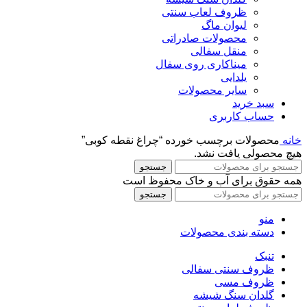
ظروف لعاب سنتی
لیوان ماگ
محصولات صادراتی
منقل سفالی
میناکاری روی سفال
یلدایی
سایر محصولات
سبد خرید
حساب کاربری
خانه
محصولات برچسب خورده “چراغ نقطه کوبی”
هیچ محصولی یافت نشد.
جستجو
همه حقوق برای آب و خاک محفوظ است
جستجو
منو
دسته بندی محصولات
تنبک
ظروف سنتی سفالی
ظروف مسی
گلدان سنگ شیشه