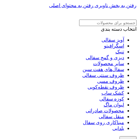
رفتن به بخش ناوبری
رفتن به محتوای اصلی
ADD ANYTHING HERE OR JUST REMOVE IT…
انتخاب دسته بندی
آویز سفالی
اسگرافیتو
تنبک
دیزی و گمج سفالی
سایر محصولات
سفال‌های هفت‌ سین
ظروف سنتی سفالی
ظروف مسی
ظروف نقطه‌کوبی
کشک ساب
کوزه سفالی
لیوان ماگ
محصولات صادراتی
منقل سفالی
میناکاری روی سفال
یلدایی