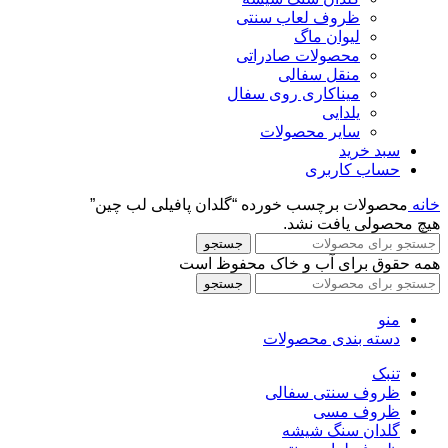
ظروف لعاب سنتی
لیوان ماگ
محصولات صادراتی
منقل سفالی
میناکاری روی سفال
یلدایی
سایر محصولات
سبد خرید
حساب کاربری
خانه
محصولات برچسب خورده “گلدان پافیلی لب چین”
هیچ محصولی یافت نشد.
جستجو
همه حقوق برای آب و خاک محفوظ است
جستجو
منو
دسته بندی محصولات
تنبک
ظروف سنتی سفالی
ظروف مسی
گلدان سنگ شیشه