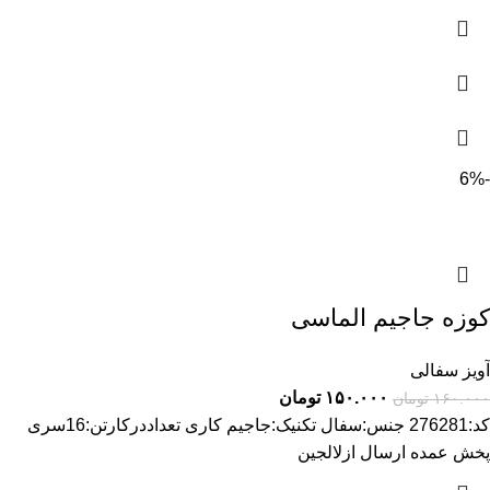
-6%
کوزه جاجیم الماسی
آویز سفالی
۱۵۰.۰۰۰
تومان
۱۶۰.۰۰۰
تومان
کد:276281 جنس:سفال تکنیک:جاجیم کاری تعداددرکارتن:16سری
پخش عمده ارسال ازلالجین