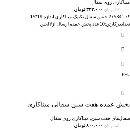
میناکاری روی سفال
۳۳۲.۰۰۰
تومان
۳۹۰.۰۰۰
تومان
کد:275841 جنس:سفال تکنیک:میناکاری اندازه:19*15
تعداددرکارتن:10عدد پخش عمده ارسال ازلالجین
-6%
پخش عمده هفت سین سفالی میناکاری
سفال‌های هفت‌ سین
,
میناکاری روی سفال
۸۰۰.۰۰۰
تومان
۸۵۰.۰۰۰
تومان