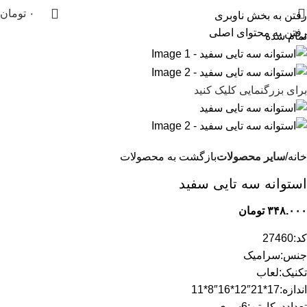
۰
تومان
رفتن به بخش ناوبری
رفتن به محتوای اصلی
تمام شده
برای بزرگنمایی کلیک کنید
خانه
سایر محصولات
بازگشت به محصولات
استوانه سه تایی سفید
۳۴۸.۰۰۰
تومان
کد:27460
جنس:سرامیک
تکنیک:لعاب
اندازه:17*21″12*16″8*11
تعداددرکارتن:6سری