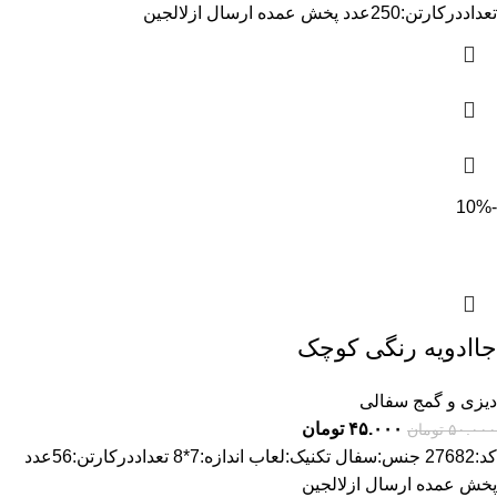
تعداددرکارتن:250عدد پخش عمده ارسال ازلالجین
-10%
جاادویه رنگی کوچک
دیزی و گمج سفالی
۴۵.۰۰۰
تومان
۵۰.۰۰۰
تومان
کد:27682 جنس:سفال تکنیک:لعاب اندازه:7*8 تعداددرکارتن:56عدد
پخش عمده ارسال ازلالجین