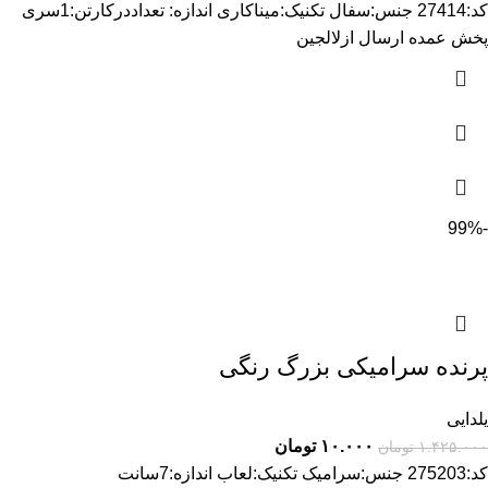
کد:27414 جنس:سفال تکنیک:میناکاری اندازه: تعداددرکارتن:1سری
پخش عمده ارسال ازلالجین
-99%
پرنده سرامیکی بزرگ رنگی
یلدایی
۱۰.۰۰۰
تومان
۱.۴۲۵.۰۰۰
تومان
کد:275203 جنس:سرامیک تکنیک:لعاب اندازه:7سانت