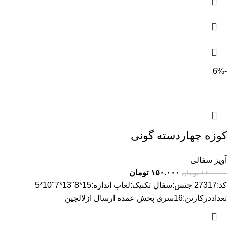
-6%
کوزه چهاردسته گونی
آویز سفالی
۱۵۰.۰۰۰
تومان
۱۶۰.۰۰۰
تومان
کد:27317 جنس:سفال تکنیک:لعاب اندازه:15*8"13*7"10*5
تعداددرکارتن:16سری پخش عمده ارسال ازلالجین