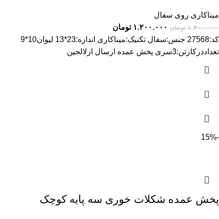
میناکاری روی سفال
۱.۲۰۰.۰۰۰
تومان
۱.۴۰۰.۰۰۰
تومان
کد:27568 جنس:سفال تکنیک:میناکاری اندازه:23*13 لیوان10*9
تعداددرکارتن:3سری پخش عمده ارسال ازلالجین
-15%
پخش عمده شکلات خوری سه پایه کوچک