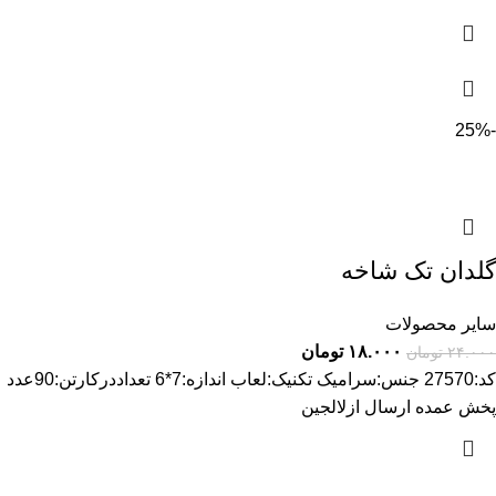
-25%
گلدان تک شاخه
سایر محصولات
۱۸.۰۰۰
تومان
۲۴.۰۰۰
تومان
کد:27570 جنس:سرامیک تکنیک:لعاب اندازه:7*6 تعداددرکارتن:90عدد
پخش عمده ارسال ازلالجین