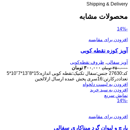
Shipping & Delivery
محصولات مشابه
-14%
افزودن برای مقایسه
آویز کوزه نقطه کوبی
آویز سفالی
,
ظروف نقطه‌کوبی
قیمت
قیمت
۳۰۰.۰۰۰
تومان
۳۵۰.۰۰۰
تومان
اصلی:
فعلی:
کد:27630 جنس:سفال تکنیک:نقطه کوبی اندازه:15*8"13*7"10*5
۳۵۰.۰۰۰ تومان
۳۰۰.۰۰۰ تومان.
تعداددرکارتن:16سری پخش عمده ارسال ازلالجین
بود.
افزودن به لیست دلخواه
افزودن به سبد خرید
نمایش سریع
-14%
افزودن برای مقایسه
پارچ و لیوان گرد میناکاری سفالی