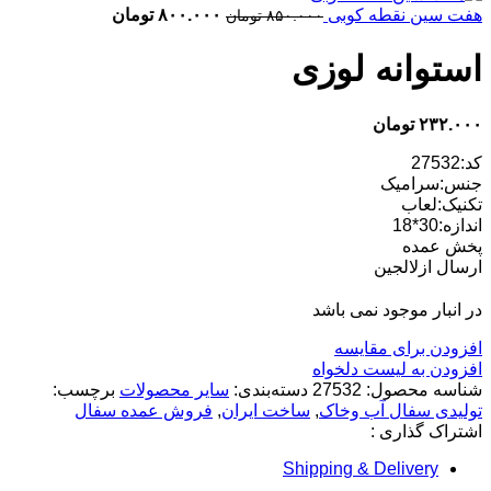
قیمت
قیمت
هفت سین نقطه کوبی
۸۰۰.۰۰۰
تومان
۸۵۰.۰۰۰
تومان
اصلی:
فعلی:
۸۵۰.۰۰۰ تومان
۸۰۰.۰۰۰ تومان.
استوانه لوزی
بود.
۲۳۲.۰۰۰
تومان
کد:27532
جنس:سرامیک
تکنیک:لعاب
اندازه:30*18
پخش عمده
ارسال ازلالجین
در انبار موجود نمی باشد
افزودن برای مقایسه
افزودن به لیست دلخواه
شناسه محصول:
27532
دسته‌بندی:
سایر محصولات
برچسب:
تولیدی سفال آب وخاک
,
ساخت ایران
,
فروش عمده سفال
اشتراک گذاری :
Shipping & Delivery