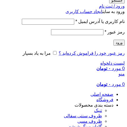
جستجو
ورود / ثبت نام
ورود به سایت
ایجاد حساب کاربری
الزامی
نام کاربری یا آدرس ایمیل
*
الزامی
رمز عبور
*
ورود
رمز عبور خود را فراموش کرده‌اید ؟
مرا به یاد بسپار
لیست دلخواه
0
مورد
۰
تومان
منو
0
مورد
۰
تومان
صفحه اصلی
فروشگاه
دسته بندی محصولات
تنبک
ظروف سنتی سفالی
ظروف مسی
گلدان سنگ شیشه