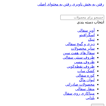
رفتن به بخش ناوبری
رفتن به محتوای اصلی
ADD ANYTHING HERE OR JUST REMOVE IT…
انتخاب دسته بندی
آویز سفالی
اسگرافیتو
تنبک
دیزی و گمج سفالی
سایر محصولات
سفال‌های هفت‌ سین
ظروف سنتی سفالی
ظروف مسی
ظروف نقطه‌کوبی
کشک ساب
کوزه سفالی
لیوان ماگ
محصولات صادراتی
منقل سفالی
میناکاری روی سفال
یلدایی