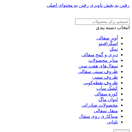
رفتن به بخش ناوبری
رفتن به محتوای اصلی
ADD ANYTHING HERE OR JUST REMOVE IT…
انتخاب دسته بندی
آویز سفالی
اسگرافیتو
تنبک
دیزی و گمج سفالی
سایر محصولات
سفال‌های هفت‌ سین
ظروف سنتی سفالی
ظروف مسی
ظروف نقطه‌کوبی
کشک ساب
کوزه سفالی
لیوان ماگ
محصولات صادراتی
منقل سفالی
میناکاری روی سفال
یلدایی