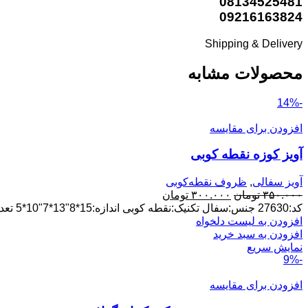
08134525481
09216163824
Shipping & Delivery
محصولات مشابه
-14%
افزودن برای مقایسه
آویز کوزه نقطه کوبی
آویز سفالی
,
ظروف نقطه‌کوبی
قیمت
قیمت
۳۵۰.۰۰۰
تومان
۳۰۰.۰۰۰
تومان
اصلی:
فعلی:
کد:27630 جنس:سفال تکنیک:نقطه کوبی اندازه:15*8"13*7"10*5 تعداددرکارتن:16سری پخش عمده ارسال ازلالجین
۳۵۰.۰۰۰ تومان
۳۰۰.۰۰۰ تومان.
افزودن به لیست دلخواه
بود.
افزودن به سبد خرید
نمایش سریع
-9%
افزودن برای مقایسه