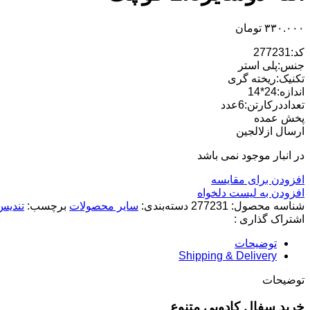
۳۳۰.۰۰۰
تومان
کد:277231
جنس:پلی استر
تکنیک:ریخته گری
اندازه:24*14
تعداددرکارتن:6عدد
پخش عمده
ارسال ازلالجین
در انبار موجود نمی باشد
افزودن برای مقایسه
افزودن به لیست دلخواه
شناسه محصول:
277231
دسته‌بندی:
سایر محصولات
برچسب:
تندیس
اشتراک گذاری :
توضیحات
Shipping & Delivery
توضیحات
خرید سفال کادویی متنوع