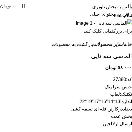
۰
تومان
رفتن به بخش ناوبری
رفتن به محتوای اصلی
تمام شده
برای بزرگنمایی کلیک کنید
خانه
سایر محصولات
بازگشت به محصولات
الماسی سه تایی
۵۸.۰۰۰
تومان
کد:27380
جنس:سرامیک
تکنیک:لعاب
اندازه:13*14″16*17″19*22
تعداددرکارتن:فله ای تسمه کشی
پخش عمده
ارسال ارلالجین