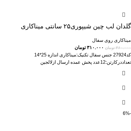
گلدان لب چین شیپوری۲۵ سانتی میناکاری
میناکاری روی سفال
۳۱۰.۰۰۰
تومان
۳۶۰.۰۰۰
تومان
کد27924 جنس سفال تکنیک:میناکاری اندازه 25*14
تعداددرکارتن:12عدد پخش عمده ارسال ازلالجین
-6%