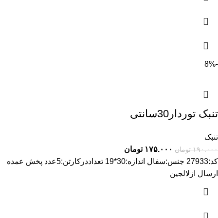
-8%
تنبک توردار30سانتی
تنبک
۱۷۵.۰۰۰
تومان
۱۹۰.۰۰۰
تومان
کد:27933 جنس:سفال اندازه:30*19 تعداددرکارتن:5عدد پخش عمده
ارسال ازلالجین