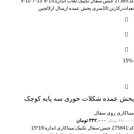
کد:27365 جنس:سفال تکنیک:لعاب اندازه:15*8"13*7"10*5
تعداددرکارتن:16سری پخش عمده ارسال ازلالجین
-15%
پخش عمده شکلات خوری سه پایه کوچک
میناکاری روی سفال
۳۳۲.۰۰۰
تومان
۳۹۰.۰۰۰
تومان
کد:275841 جنس:سفال تکنیک:میناکاری اندازه:19*15