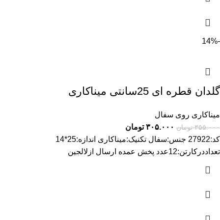
-14%
گلدان قطره ای 25سانتی میناکاری
میناکاری روی سفال
۳۰۵.۰۰۰
تومان
۳۵۵.۰۰۰
تومان
کد:27922 جنس:سفال تکنیک:میناکاری اندازه:25*14
تعداددرکارتن:12عدد پخش عمده ارسال ازلالجین