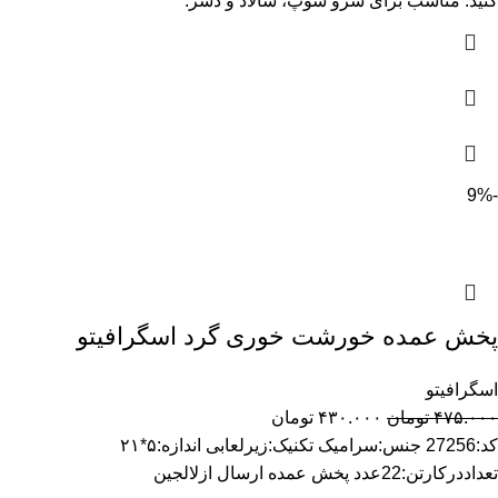
کنید. مناسب برای سرو سوپ، سالاد و دسر.
-9%
پخش عمده خورشت خوری گرد اسگرافیتو
اسگرافیتو
۴۷۵.۰۰۰
تومان
۴۳۰.۰۰۰
تومان
کد:27256 جنس:سرامیک تکنیک:زیرلعابی اندازه:۵*۲۱
تعداددرکارتن:22عدد پخش عمده ارسال ازلالجین