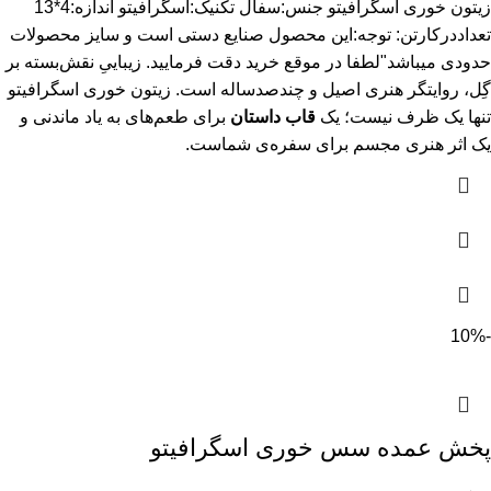
زیتون خوری اسگرافیتو جنس:سفال تکنیک:اسگرافیتو اندازه:4*13
تعداددرکارتن: توجه:این محصول صنایع دستی است و سایز محصولات
حدودی میباشد"لطفا در موقع خرید دقت فرمایید. زیباییِ نقش‌بسته بر
گِل، روایتگر هنری اصیل و چندصدساله است. زیتون خوری اسگرافیتو
تنها یک ظرف نیست؛ یک
قاب داستان
برای طعم‌های به یاد ماندنی و
یک اثر هنری مجسم برای سفره‌ی شماست.
-10%
پخش عمده سس خوری اسگرافیتو