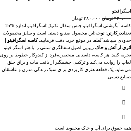
اسگرافیتو
۴۲۰.۰۰۰
تومان
۳۸۰.۰۰۰
تومان
کاسه آبگوشتی اسگرافیتو جنس:سفال تکنیک:اسگرافیتو اندازه:6*15
تعداددرکارتن: توجه:این محصول صنایع دستی است و سایز محصولات
حدودی میباشد"لطفا در موقع خرید دقت فرمایید.
کاسه اسگرافیتو |
اثری از آتش و خاک
زیبایی اصیل سفالگری سنتی را با هنر اسگرافیتو
تجربه کنید. هر کاسه، داستانی منحصربه‌فرد از کندوکار خطوط بر روی
لعاب را روایت می‌کند و ترکیبی چشمگیر از بافت مات و براق خلق
می‌نماید. یک قطعه هنری کاربردی برای سبک زندگی مدرن و عاشقان
صنایع دستی.
همه حقوق برای آب و خاک محفوظ است