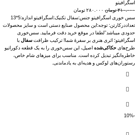
اسگرافیتو
۳۱۰.۰۰۰
تومان
۲۸۰.۰۰۰
تومان
سس خوری اسگرافیتو جنس:سفال تکنیک:اسگرافیتو اندازه:5*13
تعداددرکارتن: توجه:این محصول صنایع دستی است و سایز محصولات
حدودی میباشد"لطفا در موقع خرید دقت فرمایید. سس‌خوری
اسگرافیتو؛ اثری هنری بر سفرهٔ شما! ترکیب ظرافت
سفال
با
طرح‌های
حکاکی‌شده
اصیل، این سس‌خوری را به یک قطعه دکوراتیو
خاطره‌انگیز تبدیل کرده است. مناسب برای میزهای شام خاص،
رستوران‌های لوکس و هدیه‌ای به یادماندنی.
-10%