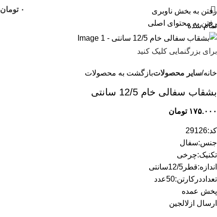
۰
تومان
رفتن به بخش ناوبری
رفتن به محتوای اصلی
تمام شده
برای بزرگنمایی کلیک کنید
خانه
سایر محصولات
بازگشت به محصولات
بشقاب سفالی خام 12/5 سانتی
۱۷۵.۰۰۰
تومان
کد:29126
جنس:سفال
تکنیک:چرخی
اندازه:قطر12/5سانتی
تعداددرکارتن:50عدد
پخش عمده
ارسال ازلالجین