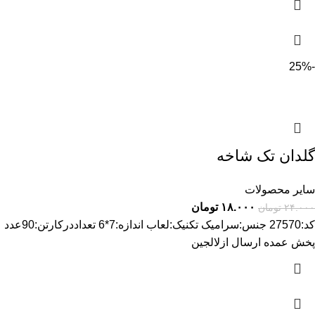
-25%
گلدان تک شاخه
سایر محصولات
۱۸.۰۰۰
تومان
۲۴.۰۰۰
تومان
کد:27570 جنس:سرامیک تکنیک:لعاب اندازه:7*6 تعداددرکارتن:90عدد
پخش عمده ارسال ازلالجین