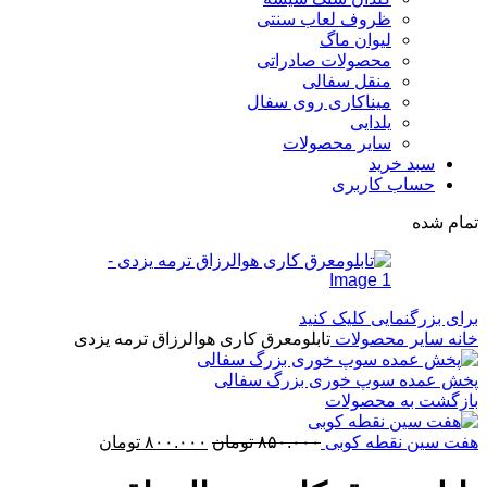
ظروف لعاب سنتی
لیوان ماگ
محصولات صادراتی
منقل سفالی
میناکاری روی سفال
یلدایی
سایر محصولات
سبد خرید
حساب کاربری
تمام شده
برای بزرگنمایی کلیک کنید
خانه
سایر محصولات
تابلومعرق کاری هوالرزاق ترمه یزدی
پخش عمده سوپ خوری بزرگ سفالی
بازگشت به محصولات
قیمت
قیمت
هفت سین نقطه کوبی
۸۵۰.۰۰۰
تومان
۸۰۰.۰۰۰
تومان
اصلی:
فعلی:
۸۵۰.۰۰۰ تومان
۸۰۰.۰۰۰ تومان.