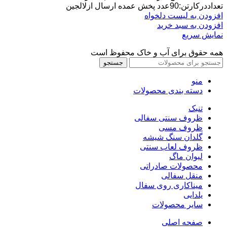
۲۴.۰۰۰ تومان
۱۸.۰۰۰ تومان.
تعداددرکارتن:90عدد پخش عمده ارسال ازلالجین
بود.
افزودن به لیست دلخواه
افزودن به سبد خرید
نمایش سریع
همه حقوق برای آب و خاک محفوظ است
جستجو
منو
دسته بندی محصولات
تنبک
ظروف سنتی سفالی
ظروف مسی
گلدان سنگ شیشه
ظروف لعاب سنتی
لیوان ماگ
محصولات صادراتی
منقل سفالی
میناکاری روی سفال
یلدایی
سایر محصولات
صفحه اصلی