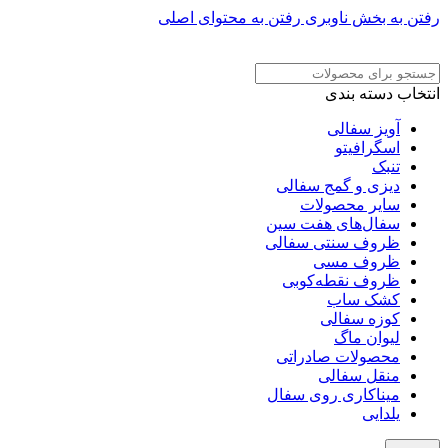
رفتن به بخش ناوبری
رفتن به محتوای اصلی
ADD ANYTHING HERE OR JUST REMOVE IT…
انتخاب دسته بندی
آویز سفالی
اسگرافیتو
تنبک
دیزی و گمج سفالی
سایر محصولات
سفال‌های هفت‌ سین
ظروف سنتی سفالی
ظروف مسی
ظروف نقطه‌کوبی
کشک ساب
کوزه سفالی
لیوان ماگ
محصولات صادراتی
منقل سفالی
میناکاری روی سفال
یلدایی