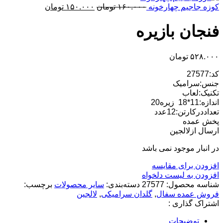
قیمت
قیمت
کوزه جاجیم چهارخونه
۱۶۰.۰۰۰
تومان
۱۵۰.۰۰۰
تومان
اصلی:
فعلی:
۱۶۰.۰۰۰ تومان
۱۵۰.۰۰۰ تومان.
فنجان بازیره
بود.
۵۲۸.۰۰۰
تومان
کد:27577
جنس:سرامیک
تکنیک:لعاب
اندازه:11*18 زیره20
تعداددرکارتن:12عدد
پخش عمده
ارسال ازلالجین
در انبار موجود نمی باشد
افزودن برای مقایسه
افزودن به لیست دلخواه
شناسه محصول:
27577
دسته‌بندی:
سایر محصولات
برچسب:
فروش عمده سفال
,
گلدان سرامیکی
,
لالجین
اشتراک گذاری :
توضیحات