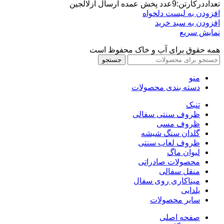
۳۵۵.۰۰۰ تومان
۳۰۵.۰۰۰ تومان.
تعداددرکارتن:9عدد پخش عمده ارسال ازلالجین
بود.
افزودن به لیست دلخواه
افزودن به سبد خرید
نمایش سریع
همه حقوق برای آب و خاک محفوظ است
جستجو
منو
دسته بندی محصولات
تنبک
ظروف سنتی سفالی
ظروف مسی
گلدان سنگ شیشه
ظروف لعاب سنتی
لیوان ماگ
محصولات صادراتی
منقل سفالی
میناکاری روی سفال
یلدایی
سایر محصولات
صفحه اصلی