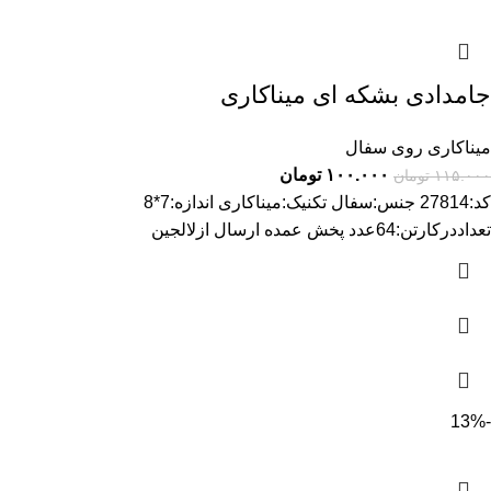
جامدادی بشکه ای میناکاری
میناکاری روی سفال
۱۰۰.۰۰۰
تومان
۱۱۵.۰۰۰
تومان
کد:27814 جنس:سفال تکنیک:میناکاری اندازه:7*8
تعداددرکارتن:64عدد پخش عمده ارسال ازلالجین
-13%