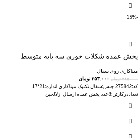
-15%
پخش عمده شکلات خوری سه پایه متوسط
میناکاری روی سفال
۳۵۳.۰۰۰
تومان
۴۱۵.۰۰۰
تومان
کد:275842 جنس:سفال تکنیک:میناکاری اندازه:21*17
تعداددرکارتن:8عدد پخش عمده ارسال ازلالجین