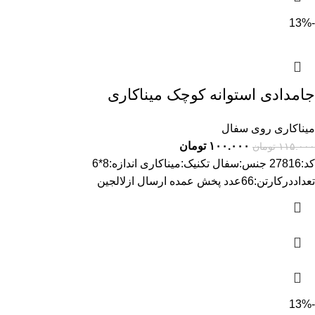
-13%
جامدادی استوانه کوچک میناکاری
میناکاری روی سفال
۱۰۰.۰۰۰
تومان
۱۱۵.۰۰۰
تومان
کد:27816 جنس:سفال تکنیک:میناکاری اندازه:8*6
تعداددرکارتن:66عدد پخش عمده ارسال ازلالجین
-13%