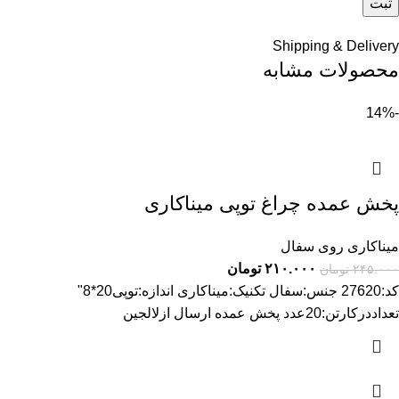
Shipping & Delivery
محصولات مشابه
-14%
پخش عمده چراغ توپی میناکاری
میناکاری روی سفال
۲۱۰.۰۰۰
تومان
۲۴۵.۰۰۰
تومان
کد:27620 جنس:سفال تکنیک:میناکاری اندازه:توپی20*8"
تعداددرکارتن:20عدد پخش عمده ارسال ازلالجین