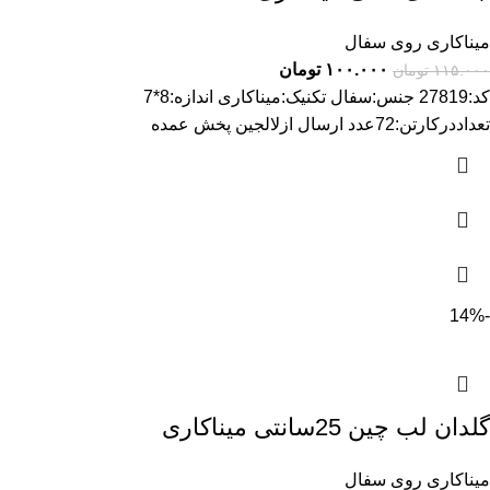
میناکاری روی سفال
۱۰۰.۰۰۰
تومان
۱۱۵.۰۰۰
تومان
کد:27819 جنس:سفال تکنیک:میناکاری اندازه:8*7
تعداددرکارتن:72عدد ارسال ازلالجین پخش عمده
-14%
گلدان لب چین 25سانتی میناکاری
میناکاری روی سفال