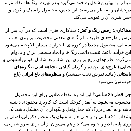
مینا را به بهترین شکل به خود می‌گیرد و در نهایت، رنگ‌ها شفاف‌تر و
درخشان‌تر به نظر می‌رسند. این جنس، محصول را سبک‌تر کرده و
حس هنری آن را تقویت می‌کند.
میناکاری: رقص رنگ و آتش:
میناکاری هنری است که در آن، پس از
ترسیم طرح‌های ظریف با رنگ‌های معدنی مخصوص بر روی لعاب
سفالی، محصول مجدداً در کوره‌ای با حرارت بسیار بالا پخته می‌شود.
این فرآیند باعث تثبیت دائمی رنگ‌ها و ایجاد سطحی براق و بادوام
می‌گردد. طرح‌های رایج بر روی این بشقاب‌ها شامل نقوش
اسلیمی و
ختایی
(طرح‌های پیچیده و گردان گیاهی)،
شاهعباسی
،
نگاره‌های
باستانی
(مانند نقوش تخت جمشید) و
منظره‌های باغ ایرانی
(باغ
فردوس) می‌شود.
چرا قطر 25 سانتی؟
این اندازه، نقطه طلایی برای این محصول
محسوب می‌شود. نه آنقدر کوچک است که کاربرد محدودی داشته
باشد و نه آنقدر بزرگ که حمل‌ونقل و نگهداری آن مشکل باشد. یک
بشقاب 25 سانتی به راحتی هم به عنوان یک عنصر دکوراتیو اصلی بر
روی پایه یا دیوار جلوه می‌کند و هم می‌توان از آن برای سرو شیرینی،