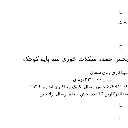
-15%
پخش عمده شکلات خوری سه پایه کوچک
میناکاری روی سفال
۳۳۲.۰۰۰
تومان
۳۹۰.۰۰۰
تومان
کد:275841 جنس:سفال تکنیک:میناکاری اندازه:19*15
تعداددرکارتن:10عدد پخش عمده ارسال ازلالجین