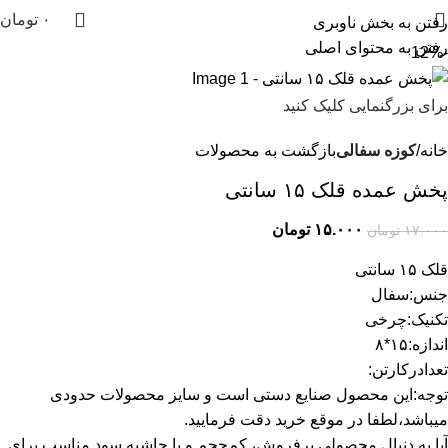
۰
تومان
رفتن به بخش ناوبری
رفتن به محتوای اصلی
-12%
برای بزرگنمایی کلیک کنید
خانه
کوزه سفالی
بازگشت به محصولات
پخش عمده قلک ۱۵ سانتی
۱۵.۰۰۰
تومان
۱۷.۰۰۰
تومان
قلک ۱۵ سانتی
جنس:سفال
تکنیک:چرخی
اندازه:۱۵*۸
تعدادرکارتن:
توجه:این محصول صنایع دستی است و سایز محصولات حدودی
میباشد،لطفا در موقع خرید دقت فرمایید.
آیا به دنبال محصولی پرفروش، کم‌حجم و با حاشیه سود مناسب برای