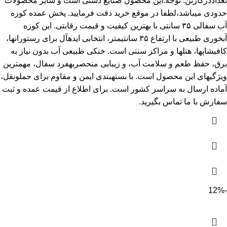
تعداددرکارتن: توجه:این محصول صنایع دستی است و سایز محصولات
حدودی میباشد،لطفا در موقع خرید دقت فرمایید. پخش عمده کوزه
آب سفالی ۳۵ سانتی با بهترین کیفیت و قیمت رقابتی. این کوزه
آبخوری طبیعی با ارتفاع ۳۵ سانتیمتر، انتخابی ایدهآل برای رستورانها،
کافیشاپها، هتلها و مراکز سنتی است. خنکی طبیعی آب بدون نیاز به
برق، حفظ طعم و سلامت آب، و زیبایی منحصربهفرد سفال، مهمترین
ویژگیهای این محصول است. با بستهبندی ایمن و مقاوم برای حملونقل،
آماده ارسال به سراسر کشور است. برای اطلاع از قیمت عمده و ثبت
سفارش با ما تماس بگیرید.
-12%