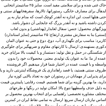
خاک غنی شده و برای سلامتی مفید است. سایز ۲۵ سانتیمتر انتخابی
ایدهآل برای مصارف خانگی، رستورانها، تالارها، سفرهخانههای سنتی و
حتی هتلها است. این اندازه نه آنقدر کوچک است که مدام نیاز به پر
کردن داشته باشید و نه آنقدر بزرگ که جابجایی آن دشوار باشد.
ویژگیهای محصول: جنس: سفال لعابدار (بهداشتی) و بدون لعاب
(سنتی) بنا به سفارش مشتری ارتفاع: ۲۵ سانتیمتر (سایز استاندارد)
کاربرد: مناسب برای نگهداری آب، دوغ، دوغ و حتی به عنوان المان
دکوری بستهبندی: ارسال با کارتنهای مقاوم و ضربهگیر برای جلوگیری
از شکستگی در حمل و نقل تولید: دستساز و با کیفیت بالا مزایای خرید
عمده از ما: ما به عنوان یک تولیدی معتبر، محصولات خود را بدون
واسطه و با قیمت عمده در اختیار شما قرار میدهیم. اگر فروشنده
ظروف سنتی هستید، یا قصد راهاندازی یک فروشگاه اینترنتی دارید و یا
برای پذیرایی از مهمانان در رستوران خود به تعداد بالایی کوزه نیاز
دارید، ما بهترین گزینه برای شما هستیم. قیمت رقابتی: پایینترین قیمت
به دلیل حذف واسطهها تنوع بالا: امکان تولید در رنگها و طرحهای
مختلف مشاوره تخصصی: راهنمایی برای انتخاب بهترین محصول بر
اساس نیازتان ارسال سریع: ارسال به تمامی نقاط ایران در کمترین
زمان ممکن با خرید عمده کوزه آب سفالی ۲۵ سانتی، سلامت و