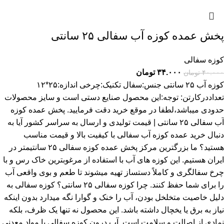
پخش عمده کوزه آب سفالی ۲۵ سانتی
کوزه سفالی
۳۴.۰۰۰
تومان
۴۰.۰۰۰
تومان
کوزه آب ۲۵ سانتی جنس:سفال تکنیک:چرخی اندازه:۲۵*۱۲
تعداددرکارتن: توجه:این محصول صنایع دستی است و سایز محصولات
حدودی میباشد،لطفا در موقع خرید دقت فرمایید. پخش عمده کوزه
آب سفالی ۲۵ سانتی | قیمت تولیدی و ارسال به سراسر کشور آیا به
دنبال خرید عمده کوزه آب سفالی با کیفیت بالا و قیمت مناسب
هستید؟ ما بزرگترین مرکز پخش عمده کوزه سفالی ۲۵ سانتیمتر در
ایران هستیم. این کوزه های آب با استفاده از مرغوبترین خاک رس و با
چرخ سفالگری و کاملاً دستساز تهیه میشوند تا طعم و بوی واقعی آب
را برای شما حفظ کنند. چرا کوزه سفالی ۲۵ سانتی؟ کوزه سفالی به
دلیل خاصیت متخلخل بودن، آب را خنک و گوارا نگه میدارد بدون اینکه
نیاز به برق یا یخچال داشته باشد. این محصول نه تنها یک ظرف، بلکه
نمادی از اصالت و سلامت است. آب درون کوزه سفالی با مواد معدنی