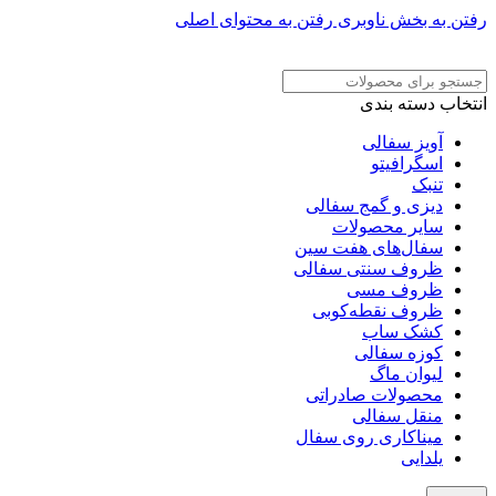
رفتن به بخش ناوبری
رفتن به محتوای اصلی
ADD ANYTHING HERE OR JUST REMOVE IT…
انتخاب دسته بندی
آویز سفالی
اسگرافیتو
تنبک
دیزی و گمج سفالی
سایر محصولات
سفال‌های هفت‌ سین
ظروف سنتی سفالی
ظروف مسی
ظروف نقطه‌کوبی
کشک ساب
کوزه سفالی
لیوان ماگ
محصولات صادراتی
منقل سفالی
میناکاری روی سفال
یلدایی