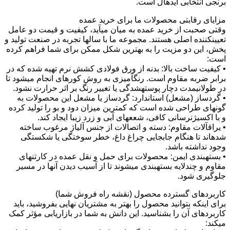
برنجی انتخابی ایدهآل است.
مزایای رقابتی محصولات ما برای خرید عمده
وقتی صحبت از خرید عمده به میان میآید، کیفیت و قیمت دو عامل
تعیینکننده اصلی هستند. مجموعه ما با سالها تجربه در صنعت تولید و
پخش، این دو مزیت را به بهترین شکل ممکن برای شما فراهم کرده
است:
• کیفیت ساخت بالا: بدنه از ورق فولادی کشش نرم تهیه شده که در
برابر ضربه مقاوم است. رنگآمیزی به روش کورهای انجام میشود تا
در طولانیمدت دچار پوستهشدگی یا تغییر رنگ بر اثر حرارت نشود.
• گردساز (مشعل) استاندارد: گردساز یا مشعل این محصولات به
گونهای طراحی شده است که کمترین میزان دود و بو را تولید کرده
و با اکسیژنرسانی کافی، شععهای آبی و زرد زیبا ایجاد کند.
• یراقآلات مقاوم: دسته و اتصالات از جنس آلیاژ مرغوب ساخته
شدهاند تا هنگام جابجایی چراغ داغ، خطر سوختگی یا شکستگی
وجود نداشته باشد.
• بستهبندی ایمن: محصولات برای حمل و نقل عمده در کارتنهای
مقاوم و چندلایه بستهبندی میشوند تا از آسیب دیدن آنها در مسیر
جلوگیری شود.
کاربردهای گسترده محصول (نقشه راه فروش شما)
برای اینکه بتوانید محصول را بهتر به مشتریان نهایی بفروشید، باید
کاربردهای آن را بشناسید. این دانش به شما در بازاریابی مؤثر کمک
میکند: