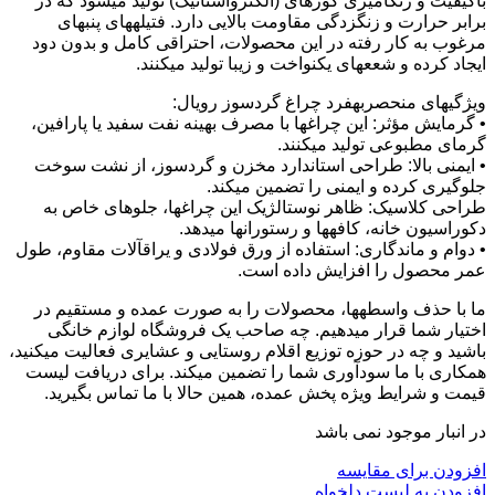
باکیفیت و رنگآمیزی کورهای (الکترواستاتیک) تولید میشود که در
برابر حرارت و زنگزدگی مقاومت بالایی دارد. فتیلههای پنبهای
مرغوب به کار رفته در این محصولات، احتراقی کامل و بدون دود
ایجاد کرده و شععهای یکنواخت و زیبا تولید میکنند.
ویژگیهای منحصربهفرد چراغ گردسوز رویال:
• گرمایش مؤثر: این چراغها با مصرف بهینه نفت سفید یا پارافین،
گرمای مطبوعی تولید میکنند.
• ایمنی بالا: طراحی استاندارد مخزن و گردسوز، از نشت سوخت
جلوگیری کرده و ایمنی را تضمین میکند.
طراحی کلاسیک: ظاهر نوستالژیک این چراغها، جلوهای خاص به
دکوراسیون خانه، کافهها و رستورانها میدهد.
• دوام و ماندگاری: استفاده از ورق فولادی و یراقآلات مقاوم، طول
عمر محصول را افزایش داده است.
ما با حذف واسطهها، محصولات را به صورت عمده و مستقیم در
اختیار شما قرار میدهیم. چه صاحب یک فروشگاه لوازم خانگی
باشید و چه در حوزه توزیع اقلام روستایی و عشایری فعالیت میکنید،
همکاری با ما سودآوری شما را تضمین میکند. برای دریافت لیست
قیمت و شرایط ویژه پخش عمده، همین حالا با ما تماس بگیرید.
در انبار موجود نمی باشد
افزودن برای مقایسه
افزودن به لیست دلخواه