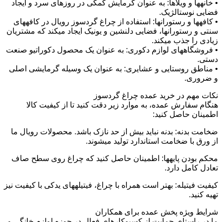
• خانهها و ویلاها: به عنوان گرمایش کمکی در روزهای سرد و ایجاد
فضایی نوستالژیک.
• کافهها و رستورانها: استفاده از چراغ گردسوز رویال در کافههای
سنتی و رستورانها، فضایی دلنشین و یونیک ایجاد میکند که مشتریان
زیادی را جذب میکند.
• فروشگاههای لوازم دکوری: به عنوان یک محصول دکوراتیو صنعت
دستی.
• مناطق روستایی و عشایری: به عنوان یک وسیله گرمایشی اصلی
و ضروری.
نکات مهم در خرید عمده چراغ گردسوز
هنگام سفارش عمده، به موارد زیر دقت کنید تا از کیفیت کالا
اطمینان حاصل کنید:
ضخامت بدنه: بدنه نباید بیش از حد نازک باشد. محصولات رویال ما
از ورق با ضخامت استاندارد تولید میشوند.
محکم بودن پایهها: اطمینان حاصل کنید که چراغ روی سطح صاف
تعادل کامل دارد.
کیفیت فیتیله: بهتر است همراه با چراغ، فیتیلههای یدکی با کیفیت نیز
تهیه کنید.
شرایط ویژه پخش عمده برای همکاران
ما در راستای حمایت از کسبوکارهای فعال در حوزه لوازم خانگی و