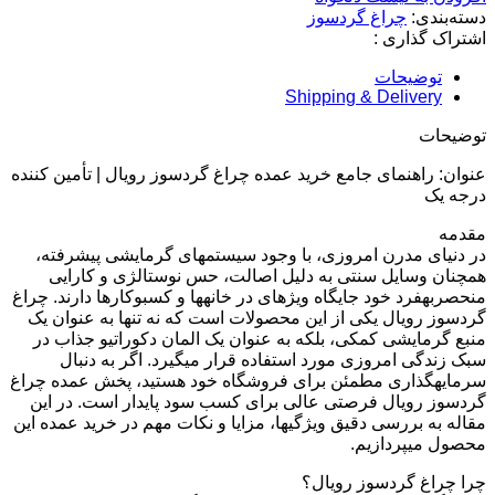
دسته‌بندی:
چراغ گردسوز
اشتراک گذاری :
توضیحات
Shipping & Delivery
توضیحات
عنوان: راهنمای جامع خرید عمده چراغ گردسوز رویال | تأمین کننده
درجه یک
مقدمه
در دنیای مدرن امروزی، با وجود سیستمهای گرمایشی پیشرفته،
همچنان وسایل سنتی به دلیل اصالت، حس نوستالژی و کارایی
منحصربهفرد خود جایگاه ویژهای در خانهها و کسبوکارها دارند. چراغ
گردسوز رویال یکی از این محصولات است که نه تنها به عنوان یک
منبع گرمایشی کمکی، بلکه به عنوان یک المان دکوراتیو جذاب در
سبک زندگی امروزی مورد استفاده قرار میگیرد. اگر به دنبال
سرمایهگذاری مطمئن برای فروشگاه خود هستید، پخش عمده چراغ
گردسوز رویال فرصتی عالی برای کسب سود پایدار است. در این
مقاله به بررسی دقیق ویژگیها، مزایا و نکات مهم در خرید عمده این
محصول میپردازیم.
چرا چراغ گردسوز رویال؟