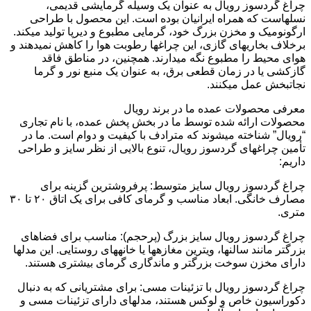
چراغ گردسوز رویال به عنوان یک وسیله گرمایشی قدیمی،
نسلهاست که همراه ایرانیان بوده است. این محصول با طراحی
ارگونومیک و مخزن بزرگ خود، گرمایی مطبوع و دیرپا تولید میکند.
برخلاف بخاریهای گازی، این چراغها رطوبت هوا را کاهش نمیدهند و
هوای محیط را مطبوع نگه میدارند. همچنین، در مناطق فاقد
گازکشی یا در زمان قطعی برق، به عنوان یک منبع نور و گرما
نجاتبخش عمل میکنند.
معرفی محصولات عمده ما در برند رویال
محصولات ارائه شده توسط ما در بخش پخش عمده، با نام تجاری
“رویال” شناخته میشوند که مترادف با کیفیت و دوام است. ما در
تأمین چراغهای گردسوز رویال، تنوع بالایی از نظر سایز و طراحی
داریم:
چراغ گردسوز رویال سایز متوسط: پرفروشترین گزینه برای
مصارف خانگی. ابعاد مناسب و گرمای کافی برای یک اتاق ۲۰ تا ۳۰
متری.
چراغ گردسوز رویال سایز بزرگ (پرحجم): مناسب برای فضاهای
بزرگتر مانند سالنها، ویترین مغازهها یا خانههای روستایی. این مدلها
دارای مخزن سوخت بزرگتر و ماندگاری گرمای بیشتری هستند.
چراغ گردسوز رویال با تزئینات مسی: برای مشتریانی که به دنبال
دکوراسیون خاص و لوکس هستند، مدلهای دارای تزئینات مسی و