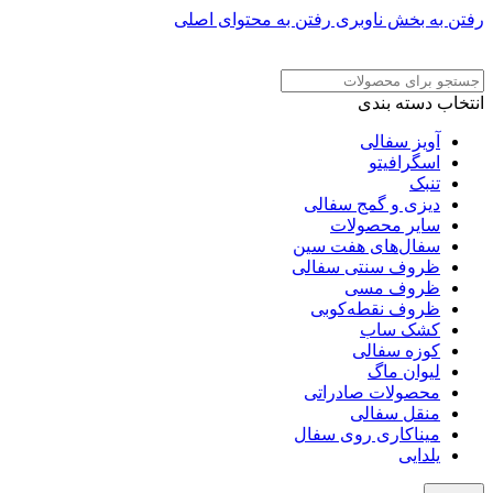
رفتن به بخش ناوبری
رفتن به محتوای اصلی
ADD ANYTHING HERE OR JUST REMOVE IT…
انتخاب دسته بندی
آویز سفالی
اسگرافیتو
تنبک
دیزی و گمج سفالی
سایر محصولات
سفال‌های هفت‌ سین
ظروف سنتی سفالی
ظروف مسی
ظروف نقطه‌کوبی
کشک ساب
کوزه سفالی
لیوان ماگ
محصولات صادراتی
منقل سفالی
میناکاری روی سفال
یلدایی