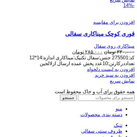
-14%
افزودن برای مقایسه
قوری کوچک میناکاری سفالی
میناکاری روی سفال
قیمت
قیمت
۳۳۰.۰۰۰
تومان
۲۸۵.۰۰۰
تومان
اصلی:
فعلی:
کد:275501 جنس:سفال تکنیک:میناکاری اندازه:14*12
۳۳۰.۰۰۰ تومان
۲۸۵.۰۰۰ تومان.
تعداددرکارتن:10عدد پخش عمده ارسال ازلالجین
بود.
افزودن به لیست دلخواه
افزودن به سبد خرید
نمایش سریع
همه حقوق برای آب و خاک محفوظ است
جستجو
منو
دسته بندی محصولات
تنبک
ظروف سنتی سفالی
ظروف مسی