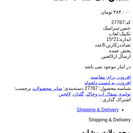
۳۸۴.۰۰۰
تومان
کد:27767
جنس:سرامیک
تکنیک:لعاب
اندازه:21*15
تعداددرکارتن:8عدد
پخش عمده
ارسال ازلالجین
در انبار موجود نمی باشد
افزودن برای مقایسه
افزودن به لیست دلخواه
شناسه محصول:
27767
دسته‌بندی:
سایر محصولات
برچسب:
تولیدی سفال آب وخاک
,
گلدان
,
لالجین
اشتراک گذاری :
Shipping & Delivery
Shipping & Delivery
محصولات مشابه