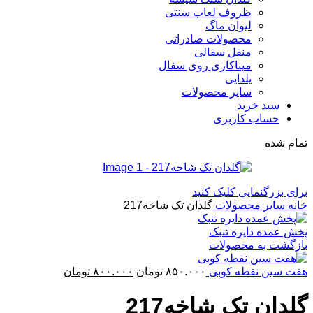
ظروف لعاب سنتی
لیوان ماگ
محصولات صادراتی
منقل سفالی
میناکاری روی سفال
یلدایی
سایر محصولات
سبد خرید
حساب کاربری
تمام شده
برای بزرگنمایی کلیک کنید
خانه
سایر محصولات
گلدان تک شاخه217
پخش عمده دایره تنبک
بازگشت به محصولات
قیمت
قیمت
هفت سین نقطه کوبی
۸۵۰.۰۰۰
تومان
۸۰۰.۰۰۰
تومان
اصلی:
فعلی:
۸۵۰.۰۰۰ تومان
۸۰۰.۰۰۰ تومان.
گلدان تک شاخه217
بود.