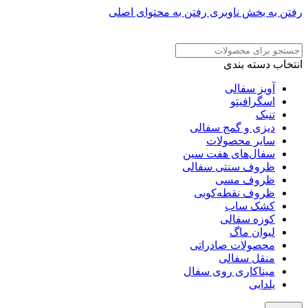
رفتن به بخش ناوبری
رفتن به محتوای اصلی
ADD ANYTHING HERE OR JUST REMOVE IT…
انتخاب دسته بندی
آویز سفالی
اسگرافیتو
تنبک
دیزی و گمج سفالی
سایر محصولات
سفال‌های هفت‌ سین
ظروف سنتی سفالی
ظروف مسی
ظروف نقطه‌کوبی
کشک ساب
کوزه سفالی
لیوان ماگ
محصولات صادراتی
منقل سفالی
میناکاری روی سفال
یلدایی