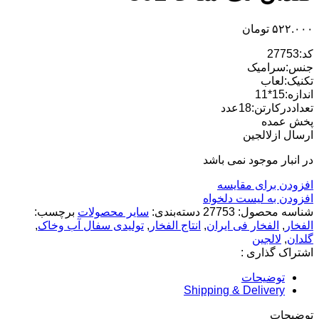
۵۲۲.۰۰۰
تومان
کد:27753
جنس:سرامیک
تکنیک:لعاب
اندازه:15*11
تعداددرکارتن:18عدد
پخش عمده
ارسال ازلالجین
در انبار موجود نمی باشد
افزودن برای مقایسه
افزودن به لیست دلخواه
شناسه محصول:
27753
دسته‌بندی:
سایر محصولات
برچسب:
الفخار
,
الفخار فی ایران
,
انتاج الفخار
,
تولیدی سفال آب وخاک
,
گلدان
,
لالجین
اشتراک گذاری :
توضیحات
Shipping & Delivery
توضیحات