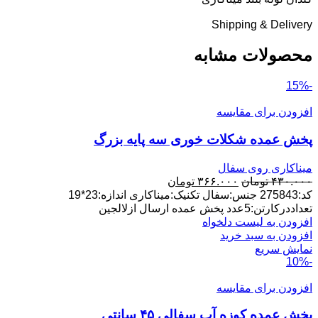
Shipping & Delivery
محصولات مشابه
-15%
افزودن برای مقایسه
پخش عمده شکلات خوری سه پایه بزرگ
میناکاری روی سفال
قیمت
قیمت
۴۳۰.۰۰۰
تومان
۳۶۶.۰۰۰
تومان
اصلی:
فعلی:
کد:275843 جنس:سفال تکنیک:میناکاری اندازه:23*19
۴۳۰.۰۰۰ تومان
۳۶۶.۰۰۰ تومان.
تعداددرکارتن:5عدد پخش عمده ارسال ازلالجین
بود.
افزودن به لیست دلخواه
افزودن به سبد خرید
نمایش سریع
-10%
افزودن برای مقایسه
پخش عمده کوزه آب سفالی ۴۵ سانتی