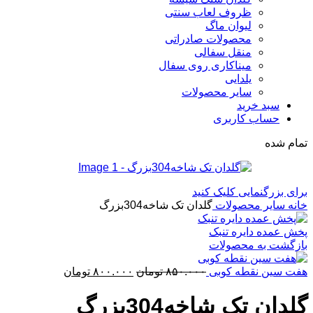
ظروف لعاب سنتی
لیوان ماگ
محصولات صادراتی
منقل سفالی
میناکاری روی سفال
یلدایی
سایر محصولات
سبد خرید
حساب کاربری
تمام شده
برای بزرگنمایی کلیک کنید
خانه
سایر محصولات
گلدان تک شاخه304بزرگ
پخش عمده دایره تنبک
بازگشت به محصولات
قیمت
قیمت
هفت سین نقطه کوبی
۸۵۰.۰۰۰
تومان
۸۰۰.۰۰۰
تومان
اصلی:
فعلی:
۸۵۰.۰۰۰ تومان
۸۰۰.۰۰۰ تومان.
گلدان تک شاخه304بزرگ
بود.