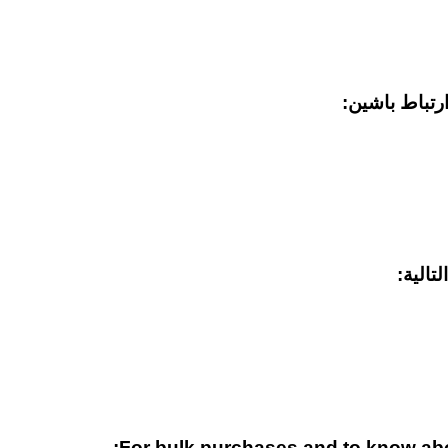
رتباط باشین:
تالية:
For bulk purchases and to know abou