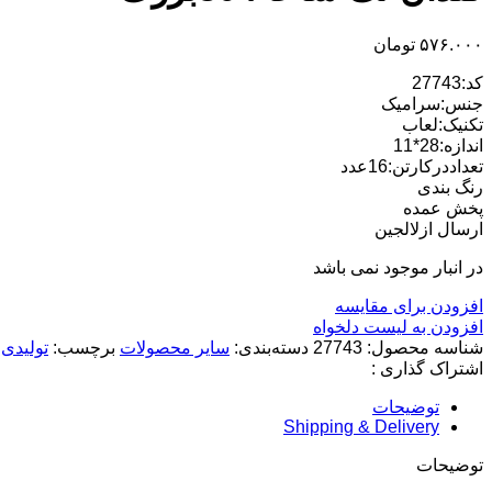
۵۷۶.۰۰۰
تومان
کد:27743
جنس:سرامیک
تکنیک:لعاب
اندازه:28*11
تعداددرکارتن:16عدد
رنگ بندی
پخش عمده
ارسال ازلالجین
در انبار موجود نمی باشد
افزودن برای مقایسه
افزودن به لیست دلخواه
شناسه محصول:
27743
دسته‌بندی:
سایر محصولات
برچسب:
تولیدی
اشتراک گذاری :
توضیحات
Shipping & Delivery
توضیحات