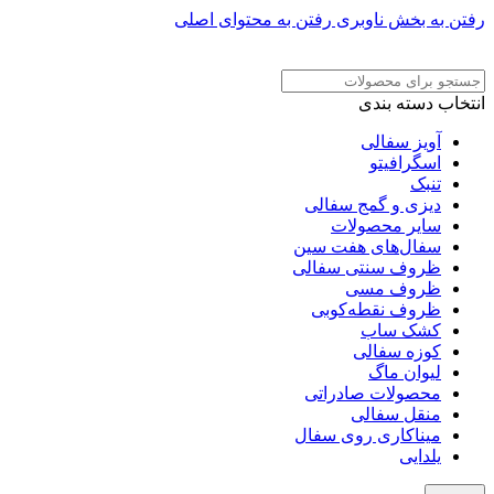
رفتن به بخش ناوبری
رفتن به محتوای اصلی
ADD ANYTHING HERE OR JUST REMOVE IT…
انتخاب دسته بندی
آویز سفالی
اسگرافیتو
تنبک
دیزی و گمج سفالی
سایر محصولات
سفال‌های هفت‌ سین
ظروف سنتی سفالی
ظروف مسی
ظروف نقطه‌کوبی
کشک ساب
کوزه سفالی
لیوان ماگ
محصولات صادراتی
منقل سفالی
میناکاری روی سفال
یلدایی