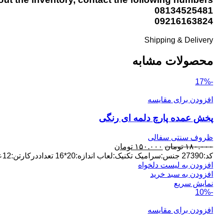
08134525481
09216163824
Shipping & Delivery
محصولات مشابه
-17%
افزودن برای مقایسه
پخش عمده پارچ دلمه ای رنگی
ظروف سنتی سفالی
قیمت
قیمت
۱۸۰.۰۰۰
تومان
۱۵۰.۰۰۰
تومان
اصلی:
فعلی:
کد:27390 جنس:سرامیک تکنیک:لعاب اندازه:20*16 تعداددرکارتن:12عدد پخش عمده ارسال از لالجین
۱۸۰.۰۰۰ تومان
۱۵۰.۰۰۰ تومان.
افزودن به لیست دلخواه
بود.
افزودن به سبد خرید
نمایش سریع
-10%
افزودن برای مقایسه