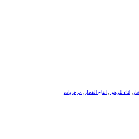
خار
,
اناء للزهور
,
انتاج الفخار
,
مزهریات