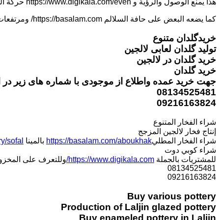
هذا يمنع الوصول والرؤية و https://www.digikala.com/even حركة المرور.
كما يضعه البعض على حافة السلالم https://basalam.com/ ومرتفعات للتحوط أو الأمان.
خریدگلدان متنوع
تولید گلدان لعابی لالجین
خرید گلدان در لالجین
خرید گلدان
جهت خرید عمده واطلاع از موجودی با شماره های زیر در ا
08134525481
09216163824
شراء الفخار المتنوع
إنتاج فخار لالجين المزجج
شراء الفخار المطلي
https://basalam.com/aboukhak
بالمينا
y/sofal/
شراء كوبي دوت
للمشتريات بالجملة
https://www.digikala.com/
وللتعرف على المخزون 
08134525481
09216163824
Buy various pottery
Production of Laljin glazed pottery
Buy enameled pottery in Laljin