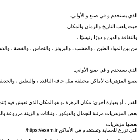
الذي يستخدم و في صنع و الأواني.
حيث يلعب التاريخ والزمان والمكان
والثقافة والدين و دورًا رئيسيًا ،
من بين المواد الطين ، والخشب ، والبرونز ، والنحاس ، والفضة ، والذه
الذي يستخدم و في صنع الأواني.
تصنع المزهريات لأماكن مختلفة مثل حافة النافذة ، والتعليق ، والحديقة
القدر ، أو بعبارة أخرى: مكان الزهرة ،و هو المكان الذي تعيش فيه (تنم
بعض المزهريات مرتبة للجمال والديكور ، ونباتات و الزينة مزروعة بال
بعضها مزهريات
التي تزرع للحماية وتستخدم في الأماكن https://esam.ir/