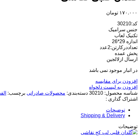
۱۷۰.۰۰۰
تومان
کد:30210
جنس سرامیک
تکنیک لعاب
اندازه 29*26
تعداددرکارتن:2عدد
پخش عمده
ارسال ازلالجین
در انبار موجود نمی باشد
افزودن برای مقایسه
افزودن به لیست دلخواه
شناسه محصول:
30210
دسته‌بندی:
محصولات صادراتی
برچسب:
الف
اشتراک گذاری :
توضیحات
Shipping & Delivery
توضیحات