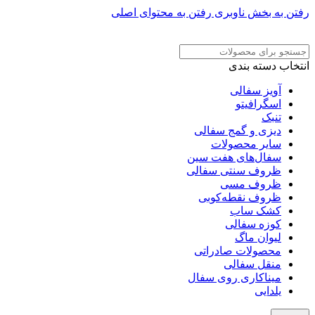
رفتن به بخش ناوبری
رفتن به محتوای اصلی
ADD ANYTHING HERE OR JUST REMOVE IT…
انتخاب دسته بندی
آویز سفالی
اسگرافیتو
تنبک
دیزی و گمج سفالی
سایر محصولات
سفال‌های هفت‌ سین
ظروف سنتی سفالی
ظروف مسی
ظروف نقطه‌کوبی
کشک ساب
کوزه سفالی
لیوان ماگ
محصولات صادراتی
منقل سفالی
میناکاری روی سفال
یلدایی