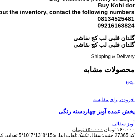
Buy Kobi dot
t the inventory, contact the following numbers:
08134525481
09216163824
گلدان قلبی لب کج نقاشی
گلدان قلبی لب کج نقاشی
Shipping & Delivery
محصولات مشابه
-6%
افزودن برای مقایسه
پخش عمده آویز چهاردسته رنگی
آویز سفالی
قیمت
قیمت
۱۶۰.۰۰۰
تومان
۱۵۰.۰۰۰
تومان
اصلی:
فعلی:
کد:27365 جنس:سفال تکنیک:لعاب اندازه:15*8"13*7"10*5 تعداددرکارتن:16سری پخش عمده ارسال ازلالجین