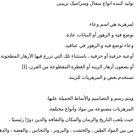
تولید کننده انواع سفال وسرامیک تزیینی
لمزهرية هي اسم وعاء
توضع فيه و الزهور أو النباتات عادة.
وعاء توضع فيه و الزهور في عناقيد.
أوعية خزفية أو خزفية ، باستثناء تلك التي تزرع فيها الأزهار المطحونة 
أو يضعون أزهار الزينة أو العطرة المقطوعة من القرن. [1]
تستخدم بعض و المزهريات للزينة.
ويتم رسم و التصاميم والأنماط الجميلة عليها.
المزهريات مصنوعة من مواد وأنواع مختلفة.
حيث يلعب التاريخ والزمان والمكان والثقافة والدين دورًا رئيسيًا ،
من بين المواد الطين ، والخشب ، والبرونز ، والنحاس ، والفضة ، والذه