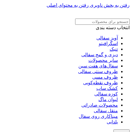
رفتن به بخش ناوبری
رفتن به محتوای اصلی
ADD ANYTHING HERE OR JUST REMOVE IT…
انتخاب دسته بندی
آویز سفالی
اسگرافیتو
تنبک
دیزی و گمج سفالی
سایر محصولات
سفال‌های هفت‌ سین
ظروف سنتی سفالی
ظروف مسی
ظروف نقطه‌کوبی
کشک ساب
کوزه سفالی
لیوان ماگ
محصولات صادراتی
منقل سفالی
میناکاری روی سفال
یلدایی