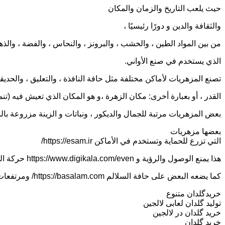
حيث يلعب التاريخ والزمان والمكان
والثقافة والدين و دورًا رئيسيًا ،
من بين المواد الطين ، والخشب ، والبرونز ، والنحاس ، والفضة ، والذه
الذي يستخدم في صنع الأواني.
تصنع المزهريات لأماكن مختلفة مثل حافة النافذة ، والتعليق ، والحديقة
القدر ، أو بعبارة أخرى: مكان الزهرة ،و هو المكان الذي تعيش فيه (تنم
بعض المزهريات مرتبة للجمال والديكور ، ونباتات و الزينة مزروعة بال
بعضها مزهريات
التي تزرع للحماية وتستخدم في الأماكن https://esam.ir/
هذا يمنع الوصول والرؤية و https://www.digikala.com/even حركة المرور.
كما يضعه البعض على حافة السلالم https://basalam.com/ ومرتفعات للتحوط أو الأمان.
خریدگلدان متنوع
تولید گلدان لعابی لالجین
خرید گلدان در لالجین
خرید گلدان