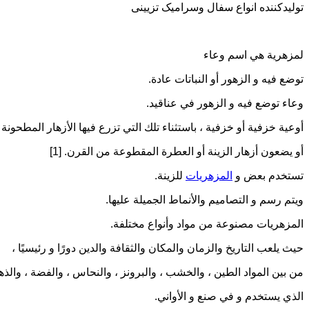
تولیدکننده انواع سفال وسرامیک تزیینی
لمزهرية هي اسم وعاء
توضع فيه و الزهور أو النباتات عادة.
وعاء توضع فيه و الزهور في عناقيد.
أوعية خزفية أو خزفية ، باستثناء تلك التي تزرع فيها الأزهار المطحونة 
أو يضعون أزهار الزينة أو العطرة المقطوعة من القرن. [1]
تستخدم بعض و
المزهريات
للزينة.
ويتم رسم و التصاميم والأنماط الجميلة عليها.
المزهريات مصنوعة من مواد وأنواع مختلفة.
حيث يلعب التاريخ والزمان والمكان والثقافة والدين دورًا و رئيسيًا ،
من بين المواد الطين ، والخشب ، والبرونز ، والنحاس ، والفضة ، والذه
الذي يستخدم و في صنع و الأواني.