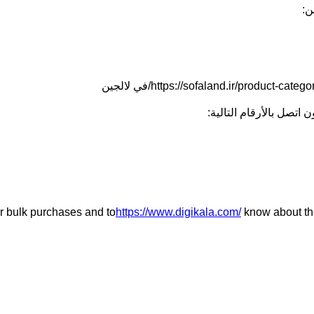
ن:
r bulk purchases and to
https://www.digikala.com/
know about th