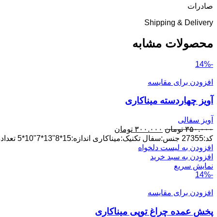
صادرات
Shipping & Delivery
محصولات مشابه
-14%
افزودن برای مقایسه
آویز چهاردسته میناکاری
آویز سفالی
قیمت
قیمت
۳۵۰.۰۰۰
تومان
۳۰۰.۰۰۰
تومان
اصلی:
فعلی:
کد:27355 جنس:سفال تکنیک:میناکاری اندازه:15*8"13*7"10*5 تعداددرکارتن:16سری پخش عمده ارسال ازلالجین
۳۵۰.۰۰۰ تومان
۳۰۰.۰۰۰ تومان.
افزودن به لیست دلخواه
بود.
افزودن به سبد خرید
نمایش سریع
-14%
افزودن برای مقایسه
پخش عمده چراغ توپی میناکاری