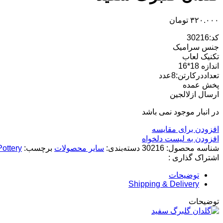
۳۲۰.۰۰۰
تومان
کد:30216
جنس سرامیک
تکنیک لعاب
اندازه 18*16
تعداددرکارتن:8عدد
پخش عمده
ارسال ازلالجین
در انبار موجود نمی باشد
افزودن برای مقایسه
افزودن به لیست دلخواه
شناسه محصول:
30216
دسته‌بندی:
سایر محصولات
برچسب:
Pottery
اشتراک گذاری :
توضیحات
Shipping & Delivery
توضیحات