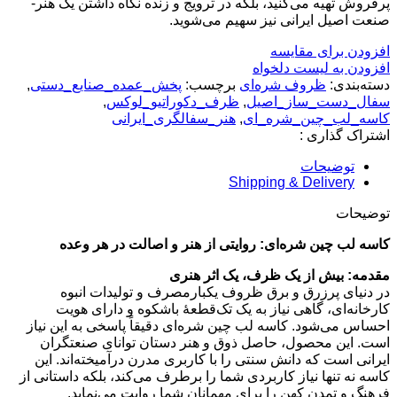
پرفروش تهیه می‌کنید، بلکه در ترویج و زنده نگاه داشتن یک هنر-
صنعت اصیل ایرانی نیز سهیم می‌شوید.
افزودن برای مقایسه
افزودن به لیست دلخواه
دسته‌بندی:
ظروف شره‌ای
برچسب:
پخش_عمده_صنایع_دستی
,
سفال_دست_ساز_اصیل
,
ظرف_دکوراتیو_لوکس
,
کاسه_لب_چین_شره_ای
,
هنر_سفالگری_ایرانی
اشتراک گذاری :
توضیحات
Shipping & Delivery
توضیحات
کاسه لب چین شره‌ای: روایتی از هنر و اصالت در هر وعده
مقدمه: بیش از یک ظرف، یک اثر هنری
در دنیای پرزرق و برق ظروف یکبارمصرف و تولیدات انبوه
کارخانه‌ای، گاهی نیاز به یک تک‌قطعۀ باشکوه و دارای هویت
احساس می‌شود. کاسه لب چین شره‌ای دقیقاً پاسخی به این نیاز
است. این محصول، حاصل ذوق و هنر دستان توانای صنعتگران
ایرانی است که دانش سنتی را با کاربری مدرن درآمیخته‌اند. این
کاسه نه تنها نیاز کاربردی شما را برطرف می‌کند، بلکه داستانی از
فرهنگ و تمدن کهن را برای مهمانان شما روایت می‌نماید.