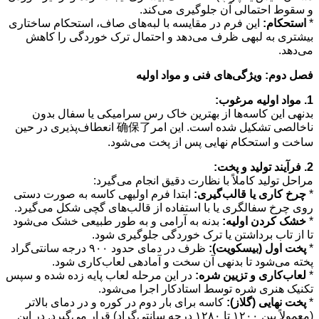
و سقوط احتمالی آن جلوگیری می‌کند.
*
استحکام:
این فرم در مقایسه با لبه‌های صاف، استحکام ساختاری
بیشتری به لبهی ظرف می‌دهد و احتمال ترک خوردگی را کاهش
می‌دهد.
فصل دوم: ویژگی‌های فنی و مواد اولیه
1. مواد اولیه مرغوب:
بدنهی این کاسه‌ها از بهترین خاک رس سرامیکی یا سفال بدون
ناخالصی تشکیل شده است. این امر确保了 انعطاف‌پذیری در حین
ساخت و استحکام نهایی پس از پخت می‌شود.
2. فرآیند تولید و پخت:
مراحل تولید کاملاً با نظارت دقیق انجام می‌گیرد:
*
چرخ کاری یا قالب‌گیری:
ابتدا فرم اولیهی کاسه به صورت دستی
روی چرخ سفالگری یا با استفاده از قالب‌های گچی شکل می‌گیرد.
*
خشک کردن اولیه:
بدنه به آرامی و به طور طبیعی خشک می‌شود
تا از تاب برداشتن یا ترک خوردگی جلوگیری شود.
*
پخت اول (بیسکویت):
ظرف در دمای حدود ۹۰۰ درجه سانتی‌گراد
پخته می‌شود تا بدنهی آن سخت و آمادهی لعاب‌کاری شود.
*
لعاب‌کاری و تزیین شره:
در این مرحله لعاب پایه زده شده و سپس
تکنیک هنری شره توسط استادکار اجرا می‌شود.
*
پخت نهایی (گلاز):
کاسه برای بار دوم در کوره و در دمای بالاتر
(معمولاً بین ۱۲۰۰ تا ۱۲۸۰ درجه سانتی‌گراد) قرار می‌گیرد. در این