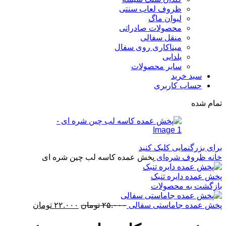
ظروف لعاب سنتی
لیوان ماگ
محصولات صادراتی
منقل سفالی
میناکاری روی سفال
یلدایی
سایر محصولات
سبد خرید
حساب کاربری
تمام شده
برای بزرگنمایی کلیک کنید
خانه
ظروف شره‌ای
پخش عمده کاسه لب چین شره ای
پخش عمده دایره تنبک
بازگشت به محصولات
قیمت
قیمت
پخش عمده جاماستی سفالی
۲۵.۰۰۰
تومان
۲۲.۰۰۰
تومان
اصلی:
فعلی:
۲۵.۰۰۰ تومان
۲۲.۰۰۰ تومان.