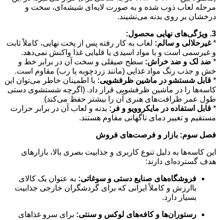
مرحله لعاب ذوب شده و به صورت لایه‌ای شیشه‌ای، سخت و
درخشان بر روی بدنه می‌نشیند.
3. ویژگی‌های نهایی محصول:
*
غیرحلالی و سالم:
لعاب به کار رفته پس از پخت نهایی، کاملاً ثابت
و غیرسمی است و با مواد اسیدی یا قلیایی غذا واکنش نمی‌دهد.
*
ضد لک و ضد خراش:
سطح صیقلی و سخت آن در برابر خط و
خش و جذب رنگ مواد غذایی (مانند زردچوبه یا رب) مقاوم است.
*
قابل شستشو در ماشین ظرفشویی:
با اطمینان خاطر می‌توان این
کاسه‌ها را در ماشین ظرفشویی قرار داد. (اگرچه شستشوی دستی
طول عمر ظرافت‌های هنری آن را بیشتر حفظ می‌کند)
*
قابل استفاده در مایکروویو و فر:
بدنه و لعاب آن در برابر حرارت
مستقیم و تغییر دمای ناگهانی مقاوم هستند.
فصل سوم: بازار و فرصت‌های فروش
این کاسه‌ها به دلیل تنوع کاربری و جذابیت بصری بالا، بازارهای
هدف گسترده‌ای دارند:
فروشگاه‌های صنایع دستی و سوغاتی:
به عنوان یک کالای
باارزش و کاملاً ایرانی که برای گردشگران خارجی جذابیت
بسیار دارد.
رستوران‌ها و کافه‌های لوکس و سنتی:
برای سرو غذاهای