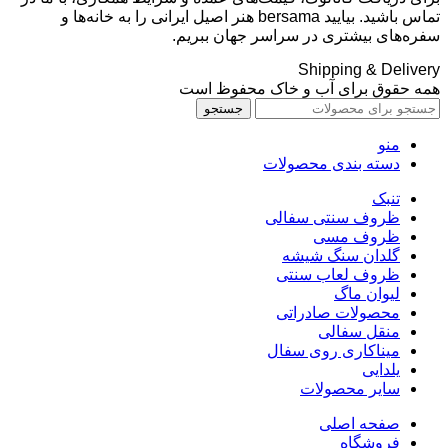
تماس باشید. بیایید bersama هنر اصیل ایرانی را به خانه‌ها و
سفره‌های بیشتری در سراسر جهان ببریم.
Shipping & Delivery
همه حقوق برای آب و خاک محفوظ است
جستجو
منو
دسته بندی محصولات
تنبک
ظروف سنتی سفالی
ظروف مسی
گلدان سنگ شیشه
ظروف لعاب سنتی
لیوان ماگ
محصولات صادراتی
منقل سفالی
میناکاری روی سفال
یلدایی
سایر محصولات
صفحه اصلی
فروشگاه