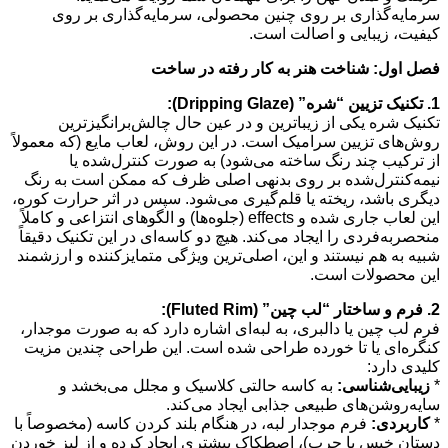
سرمایه‌گذاری بر روی چنین محصولی، سرمایه‌گذاری بر روی
کیفیت، زیبایی و اصالت است.
فصل اول: شناخت هنر به کار رفته در ساخت
1. تکنیک تزیین “شره” (Dripping Glaze):
تکنیک شره یکی از زیباترین و در عین حال چالش‌برانگیزترین
روش‌های تزیین سرامیک است. در این روش، لعاب مایع (که معمولاً
از ترکیب چند رنگ ساخته می‌شود) به صورت کنترل‌شده یا
نیمه‌کنترل‌شده بر روی بدنهی اصلی ظرف که ممکن است به رنگ
دیگری باشد، ریخته یا قلم‌گیری می‌شود. سپس در اثر حرارت کوره،
این لعاب جاری شده و effects (جلوه‌ها) و الگوهای انتزاعی و کاملاً
منحصربه‌فردی را ایجاد می‌کند. هیچ دو کاسه‌ای در این تکنیک دقیقاً
شبیه به هم نیستند و این، اصلی‌ترین ویژگی متمایزکننده و ارزشمند
این محصولات است.
2. فرم و ساختار “لب چین” (Fluted Rim):
فرم لب چین یا دالبری، به لبه‌ای اشاره دارد که به صورت موجدار،
کنگره‌ای یا تا خورده طراحی شده است. این طراحی چندین مزیت
کلیدی دارد:
*
زیبایی‌شناسی:
به کاسه حالتی کلاسیک و مجلل می‌بخشد و
سایه‌روشن‌های طبیعی جذابی ایجاد می‌کند.
*
کاربردی:
فرم موجدار لبه، در هنگام بلند کردن کاسه (مخصوصاً با
دستان خیس یا چرب)، اصطکاک بیشتری ایجاد کرده و از لیز خوردن