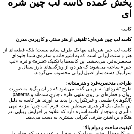
پخش عمده کاسه لب چین شره
بود.
ای
کاسه
کاسه لب چین شره‌ای: تلفیقی از هنر سنتی و کاربردی مدرن
کاسه لب چین شره‌ای، تنها یک ظرف ساده نیست؛ بلکه قطعه‌ای از
هنر و سنت ایرانی است که به آشپزخانه و سفره‌ی شما جلوه‌ای
منحصربه‌فرد می‌بخشد. این کاسه‌ها با تکنیک «شره» و فرم «لب
چین» ساخته می‌شوند که هر دو، از ویژگی‌های بارز سفال و
سرامیک دست‌ساز اصیل ایرانی محسوب می‌گردند.
طراحی منحصربه‌فرد و هنرمندانه:
طرح “شره‌ای” به تزیینی گفته می‌شود که در آن رنگ‌ها به صورت
روان و قطره‌ای بر روی بدنهی ظرف جاری شده‌اند و patterns
(الگوهای) طبیعی و غیرتکراری را پدید می‌آورند. هر کاسه به دلیل
این تکنیک، یک اثر هنری بی‌نظیر است. فرم “لب چین” نیز به لبهی
دالبری و موجدار کاسه اشاره دارد که علاوه بر افزایش زیبایی، در
هنگام برداشتن ظرف، گیرایی بیشتری به دست می‌دهد.
کیفیت ساخت و دوام بالا:
این کاسه‌ها از جنس سرامیک یا سفال مرغوب و در کوره‌های با