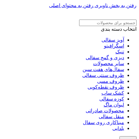
رفتن به بخش ناوبری
رفتن به محتوای اصلی
ADD ANYTHING HERE OR JUST REMOVE IT…
انتخاب دسته بندی
آویز سفالی
اسگرافیتو
تنبک
دیزی و گمج سفالی
سایر محصولات
سفال‌های هفت‌ سین
ظروف سنتی سفالی
ظروف مسی
ظروف نقطه‌کوبی
کشک ساب
کوزه سفالی
لیوان ماگ
محصولات صادراتی
منقل سفالی
میناکاری روی سفال
یلدایی