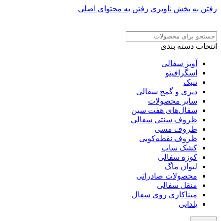
رفتن به بخش ناوبری
رفتن به محتوای اصلی
ADD ANYTHING HERE OR JUST REMOVE IT…
انتخاب دسته بندی
آویز سفالی
اسگرافیتو
تنبک
دیزی و گمج سفالی
سایر محصولات
سفال‌های هفت‌ سین
ظروف سنتی سفالی
ظروف مسی
ظروف نقطه‌کوبی
کشک ساب
کوزه سفالی
لیوان ماگ
محصولات صادراتی
منقل سفالی
میناکاری روی سفال
یلدایی