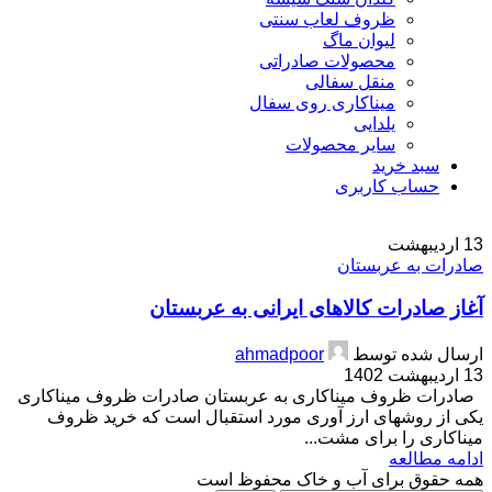
ظروف لعاب سنتی
لیوان ماگ
محصولات صادراتی
منقل سفالی
میناکاری روی سفال
یلدایی
سایر محصولات
سبد خرید
حساب کاربری
13
اردیبهشت
صادرات به عربستان
آغاز صادرات کالاهای ایرانی به عربستان
ارسال شده توسط
ahmadpoor
13 اردیبهشت 1402
صادرات ظروف میناکاری به عربستان صادرات ظروف میناکاری
یکی از روشهای ارز آوری مورد استقبال است که خرید ظروف
میناکاری را برای مشت...
ادامه مطالعه
همه حقوق برای آب و خاک محفوظ است