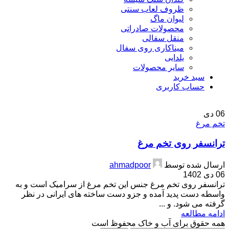
ظروف لعاب سنتی
لیوان ماگ
محصولات صادراتی
منقل سفالی
میناکاری روی سفال
یلدایی
سایر محصولات
سبد خرید
حساب کاربری
06
دی
تخم مرغ
ترانسفر روی تخم مرغ
ارسال شده توسط
ahmadpoor
06 دی 1402
ترانسفر روی تخم مرغ جنس این تخم مرغ از سرامیک است و به
واسطه دست پدید آمده و جزو دست ساخته های ایرانی در نظر
گرفته می شود. و ...
ادامه مطالعه
همه حقوق برای آب و خاک محفوظ است