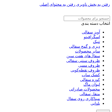
رفتن به بخش ناوبری
رفتن به محتوای اصلی
ADD ANYTHING HERE OR JUST REMOVE IT…
انتخاب دسته بندی
آویز سفالی
اسگرافیتو
تنبک
دیزی و گمج سفالی
سایر محصولات
سفال‌های هفت‌ سین
ظروف سنتی سفالی
ظروف مسی
ظروف نقطه‌کوبی
کشک ساب
کوزه سفالی
لیوان ماگ
محصولات صادراتی
منقل سفالی
میناکاری روی سفال
یلدایی