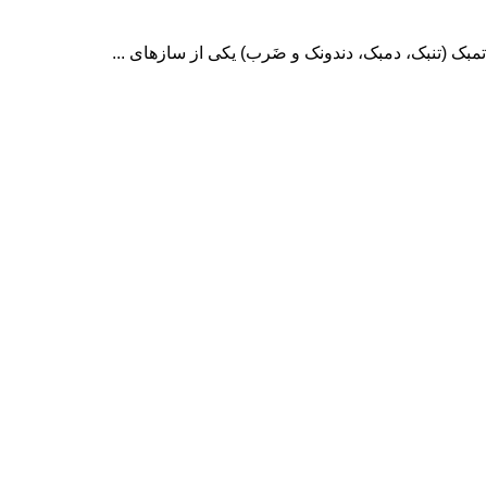
ک (تنبک، دمبک، دندونک و ضَرب) یکی از سازهای ...