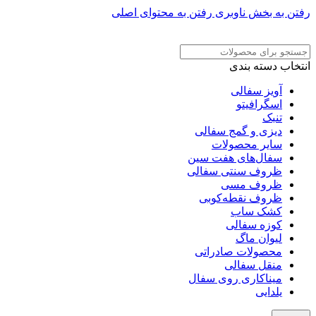
رفتن به بخش ناوبری
رفتن به محتوای اصلی
ADD ANYTHING HERE OR JUST REMOVE IT…
انتخاب دسته بندی
آویز سفالی
اسگرافیتو
تنبک
دیزی و گمج سفالی
سایر محصولات
سفال‌های هفت‌ سین
ظروف سنتی سفالی
ظروف مسی
ظروف نقطه‌کوبی
کشک ساب
کوزه سفالی
لیوان ماگ
محصولات صادراتی
منقل سفالی
میناکاری روی سفال
یلدایی