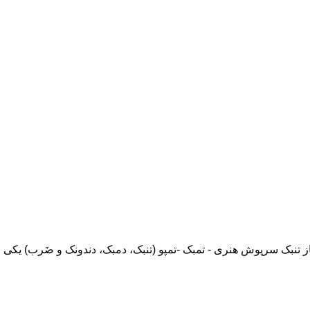
تنبک سرپوش هنری - تمبک -تمپو (تنبک، دمبک، دندونک و ضَرب) یکی ا.