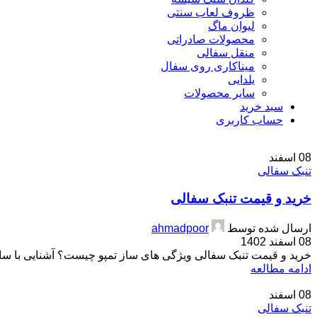
ظروف لعاب سنتی
لیوان ماگ
محصولات صادراتی
منقل سفالی
میناکاری روی سفال
یلدایی
سایر محصولات
سبد خرید
حساب کاربری
08
اسفند
تنبک سفالی
خرید و قیمت تنبک سفالی
ارسال شده توسط
ahmadpoor
08 اسفند 1402
خرید و قیمت تنبک سفالی ویژگی های ساز تمپو چیست؟ آشنایی با ساز 
ادامه مطالعه
08
اسفند
تنبک سفالی