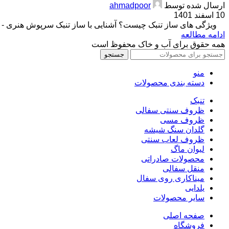
ارسال شده توسط
ahmadpoor
10 اسفند 1401
ویژگی های ساز تنبک چیست؟ آشنایی با ساز تنبک سرپوش هنری - تمب
ادامه مطالعه
همه حقوق برای آب و خاک محفوظ است
جستجو
منو
دسته بندی محصولات
تنبک
ظروف سنتی سفالی
ظروف مسی
گلدان سنگ شیشه
ظروف لعاب سنتی
لیوان ماگ
محصولات صادراتی
منقل سفالی
میناکاری روی سفال
یلدایی
سایر محصولات
صفحه اصلی
فروشگاه