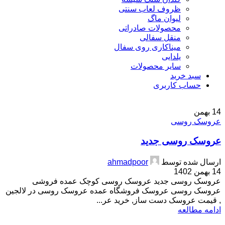
ظروف لعاب سنتی
لیوان ماگ
محصولات صادراتی
منقل سفالی
میناکاری روی سفال
یلدایی
سایر محصولات
سبد خرید
حساب کاربری
14
بهمن
عروسک روسی
عروسک روسی جدید
ارسال شده توسط
ahmadpoor
14 بهمن 1402
عروسک روسی جدید عروسک روسی کوچک عمده فروشی
عروسک روسی عروسک فروشگاه عمده عروسک روسی در لالجین
, قیمت عروسک دست ساز, خرید عر...
ادامه مطالعه