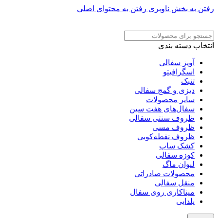
رفتن به بخش ناوبری
رفتن به محتوای اصلی
ADD ANYTHING HERE OR JUST REMOVE IT…
انتخاب دسته بندی
آویز سفالی
اسگرافیتو
تنبک
دیزی و گمج سفالی
سایر محصولات
سفال‌های هفت‌ سین
ظروف سنتی سفالی
ظروف مسی
ظروف نقطه‌کوبی
کشک ساب
کوزه سفالی
لیوان ماگ
محصولات صادراتی
منقل سفالی
میناکاری روی سفال
یلدایی