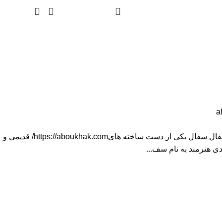
ورود / ثبت نام
۰
توما
a
سفال چیست ؟ همه چیزدرباره سفال سفال یکی از دست ساخته هایhttps://aboukhak.com/ قدیمی و
 هنرمند به نام سف...