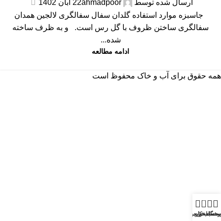
ارسال شده توسط
ahmadpoor
22 آبان 1402
جاسبزه موارد استفاده گلدان سفال سفالگری لالجین همدان
سفالگری ساختن ظروف با گل رس است. و به ظرف ساخته
شده...
ادامه مطالعه
همه حقوق برای آب و خاک محفوظ است
0
وشگاه
ست دلخواه
سبد خرید
حساب کاربری من