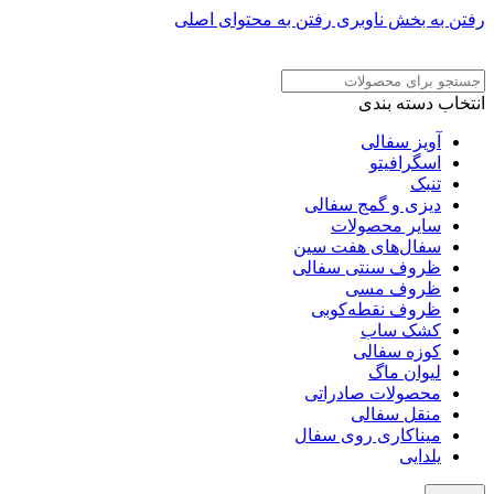
رفتن به بخش ناوبری
رفتن به محتوای اصلی
ADD ANYTHING HERE OR JUST REMOVE IT…
انتخاب دسته بندی
آویز سفالی
اسگرافیتو
تنبک
دیزی و گمج سفالی
سایر محصولات
سفال‌های هفت‌ سین
ظروف سنتی سفالی
ظروف مسی
ظروف نقطه‌کوبی
کشک ساب
کوزه سفالی
لیوان ماگ
محصولات صادراتی
منقل سفالی
میناکاری روی سفال
یلدایی