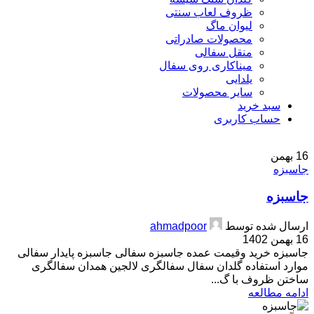
ظروف لعاب سنتی
لیوان ماگ
محصولات صادراتی
منقل سفالی
میناکاری روی سفال
یلدایی
سایر محصولات
سبد خرید
حساب کاربری
16
بهمن
جاسبزه
جاسبزه
ارسال شده توسط
ahmadpoor
16 بهمن 1402
جاسبزه خرید وقیمت عمده جاسبزه سفالی جاسبزه پایدار سفالی
موارد استفاده گلدان سفال سفالگری لالجین همدان سفالگری
ساختن ظروف با گ...
ادامه مطالعه