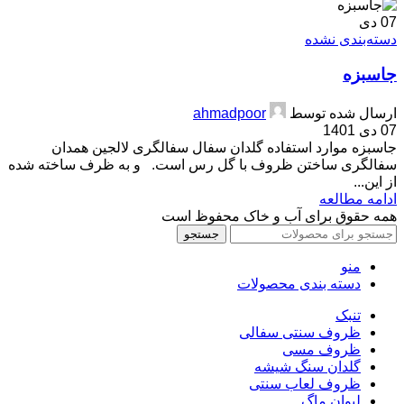
07
دی
دسته‌بندی نشده
جاسبزه
ارسال شده توسط
ahmadpoor
07 دی 1401
جاسبزه موارد استفاده گلدان سفال سفالگری لالجین همدان
سفالگری ساختن ظروف با گل رس است. و به ظرف ساخته شده
از این...
ادامه مطالعه
همه حقوق برای آب و خاک محفوظ است
جستجو
منو
دسته بندی محصولات
تنبک
ظروف سنتی سفالی
ظروف مسی
گلدان سنگ شیشه
ظروف لعاب سنتی
لیوان ماگ