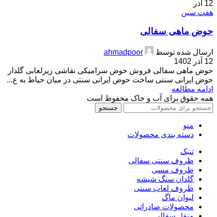
12
آذر
هفت سین
حوض ماهی سفالی
ارسال شده توسط
ahmadpoor
12 آذر 1402
حوض ماهی سفالی فروش حوض سرامیکی نقاشی زیرلعابی گلدار
حوض ایرانی سنتی ساخت حوض ایرانی سنتی در میان حیاط به ع...
ادامه مطالعه
همه حقوق برای آب و خاک محفوظ است
جستجو
منو
دسته بندی محصولات
تنبک
ظروف سنتی سفالی
ظروف مسی
گلدان سنگ شیشه
ظروف لعاب سنتی
لیوان ماگ
محصولات صادراتی
منقل سفالی