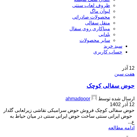
ظروف لعاب سنتی
لیوان ماگ
محصولات صادراتی
منقل سفالی
میناکاری روی سفال
یلدایی
سایر محصولات
سبد خرید
حساب کاربری
12
آذر
هفت سین
حوض سفالی کوچک
ارسال شده توسط
ahmadpoor
12 آذر 1402
حوض سفالی کوچک فروش حوض سرامیکی نقاشی زیرلعابی گلدار
حوض ایرانی سنتی ساخت حوض ایرانی سنتی در میان حیاط به
ع...
ادامه مطالعه