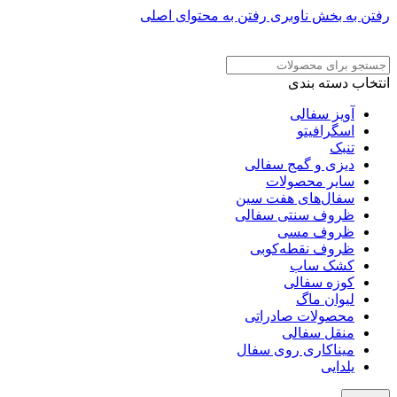
رفتن به بخش ناوبری
رفتن به محتوای اصلی
ADD ANYTHING HERE OR JUST REMOVE IT…
انتخاب دسته بندی
آویز سفالی
اسگرافیتو
تنبک
دیزی و گمج سفالی
سایر محصولات
سفال‌های هفت‌ سین
ظروف سنتی سفالی
ظروف مسی
ظروف نقطه‌کوبی
کشک ساب
کوزه سفالی
لیوان ماگ
محصولات صادراتی
منقل سفالی
میناکاری روی سفال
یلدایی