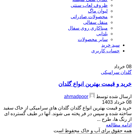
ظروف لعاب سنتی
لیوان ماگ
محصولات صادراتی
منقل سفالی
میناکاری روی سفال
یلدایی
سایر محصولات
سبد خرید
حساب کاربری
08
خرداد
گلدان سرامیکی
خرید و قیمت بهترین انواع گلدان
ارسال شده توسط
ahmadpoor
08 خرداد 1403
خرید و قیمت بهترین انواع گلدان گلدان های سرامیکی از خاک سفید
ساخته شده و سپس در فر پخته می شوند. آنها در طیف گسترده ای
از رنگ ها، طرح ...
ادامه مطالعه
همه حقوق برای آب و خاک محفوظ است