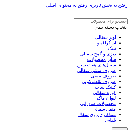
رفتن به بخش ناوبری
رفتن به محتوای اصلی
ADD ANYTHING HERE OR JUST REMOVE IT…
انتخاب دسته بندی
آویز سفالی
اسگرافیتو
تنبک
دیزی و گمج سفالی
سایر محصولات
سفال‌های هفت‌ سین
ظروف سنتی سفالی
ظروف مسی
ظروف نقطه‌کوبی
کشک ساب
کوزه سفالی
لیوان ماگ
محصولات صادراتی
منقل سفالی
میناکاری روی سفال
یلدایی