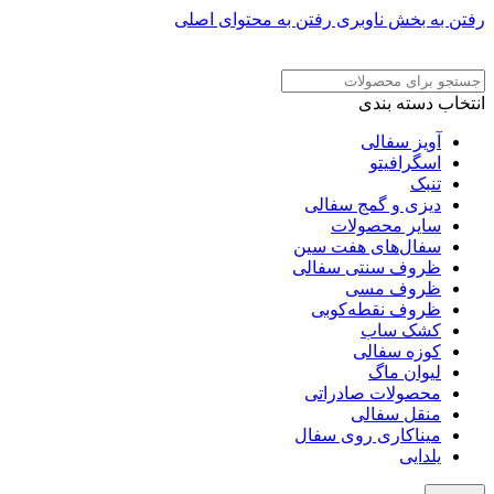
رفتن به بخش ناوبری
رفتن به محتوای اصلی
ADD ANYTHING HERE OR JUST REMOVE IT…
انتخاب دسته بندی
آویز سفالی
اسگرافیتو
تنبک
دیزی و گمج سفالی
سایر محصولات
سفال‌های هفت‌ سین
ظروف سنتی سفالی
ظروف مسی
ظروف نقطه‌کوبی
کشک ساب
کوزه سفالی
لیوان ماگ
محصولات صادراتی
منقل سفالی
میناکاری روی سفال
یلدایی